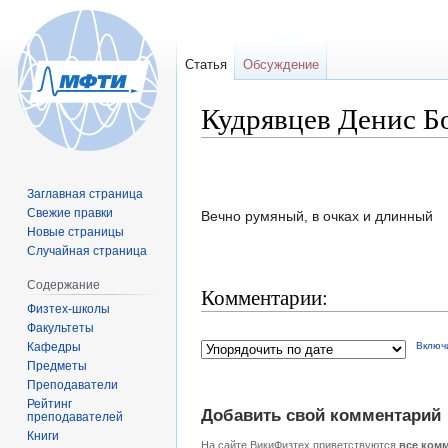
Статья
Обсуждение
Кудрявцев Денис Б
Перейти
Перейти
Заглавная страница
к
к
Свежие правки
Вечно румяный, в очках и длинный
навигации
поиску
Новые страницы
Случайная страница
Содержание
Комментарии:
Физтех-школы
Факультеты
Кафедры
Включ
Предметы
Преподаватели
Рейтинг
Добавить свой комментарий
преподавателей
Книги
На сайте ВикиФизтех приветствуются
все ком