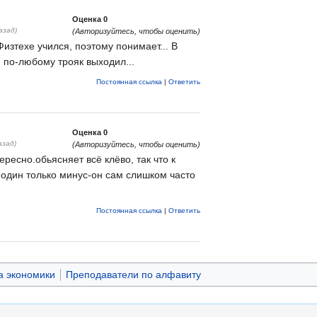
Оценка
0
азад)
(Авторизуйтесь, чтобы оценить)
изтехе учился, поэтому понимает... В
 по-любому трояк выходил...
Постоянная ссылка
|
Ответить
Оценка
0
азад)
(Авторизуйтесь, чтобы оценить)
ресно.обьясняет всё клёво, так что к
 один только минус-он сам слишком часто
Постоянная ссылка
|
Ответить
а экономики
Преподаватели по алфавиту