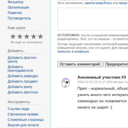
Фольклор
быть анонимным,
зарегистрируйтесь
или
предс
Организации
Памятки
Путеводитель
Rate article
ОСТОРОЖНО:
после сохранения комментарии 
редактировать. Всё, что ты пишешь - останется
Вы ещё не голосовали
Оставь будущим поколениям читателей викимип
взвешенное мнение, они это оценят. Для эмоци
Добавить...
написать в конфешнс
Добавить физтех-
школу
Добавить
преподавателя
Добавить кафедру
Анонимный участник #3
Добавить предмет
2004-12-23 23:41:27
(263 месяца на
Добавить книгу
Преп - нормальный, объяс
Добавить физтеха
узнать много чего интерес
семинарах он появляется 
Инструменты
ничего не шарят :(
Ссылки сюда
Связанные правки
Служебные страницы
Версия для печати