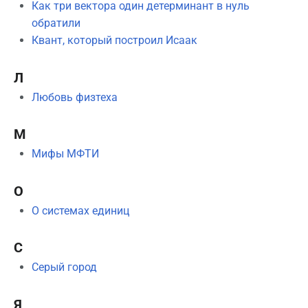
Как три вектора один детерминант в нуль
обратили
Квант, который построил Исаак
Л
Любовь физтеха
М
Мифы МФТИ
О
О системах единиц
С
Серый город
Я