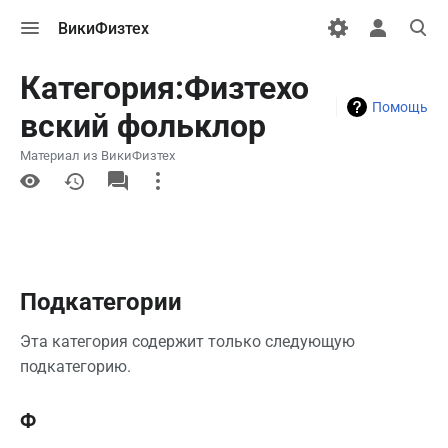
Открыть
Открыть
Откры
ВикиФизтех
меню
персональн
поиск
меню
Категория:Физтехо
Помощь
вский фольклор
Материал из ВикиФизтех
More
actions
Подкатегории
Эта категория содержит только следующую
подкатегорию.
Ф