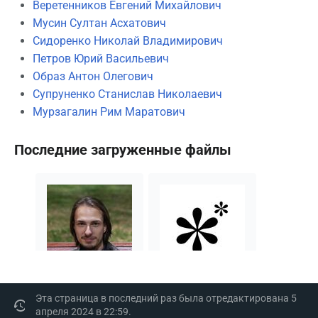
Веретенников Евгений Михайлович
Мусин Султан Асхатович
Сидоренко Николай Владимирович
Петров Юрий Васильевич
Образ Антон Олегович
Супруненко Станислав Николаевич
Мурзагалин Рим Маратович
Последние загруженные файлы
АндрейГ
ВШМ
Эта страница в последний раз была отредактирована 5
апреля 2024 в 22:59.