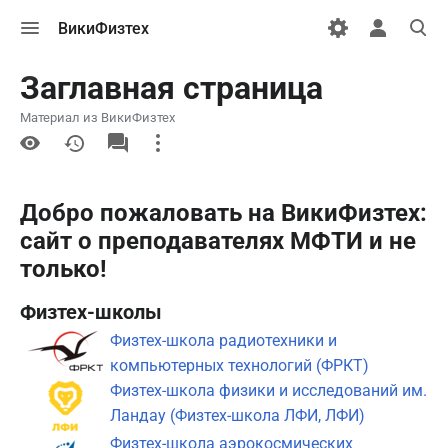
Открыть
Открыть
Откры
ВикиФизтех
меню
персональн
поиск
меню
Заглавная страница
Материал из ВикиФизтех
More
actions
Добро пожаловать на ВикиФизтех:
сайт о преподавателях МФТИ и не
только!
Физтех-школы
Физтех-школа радиотехники и
компьютерных технологий (ФРКТ)
Физтех-школа физики и исследований им.
Ландау (Физтех-школа ЛФИ, ЛФИ)
Физтех-школа аэрокосмических