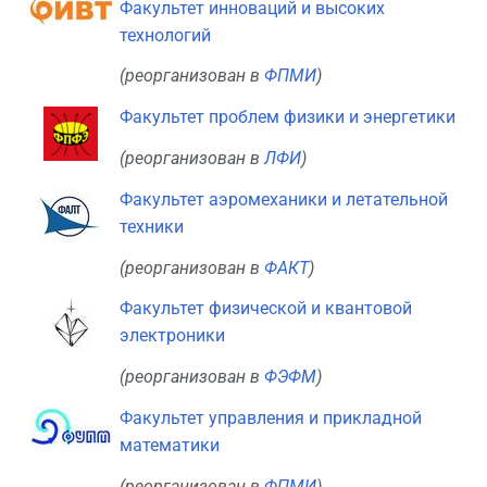
Факультет инноваций и высоких
технологий
(реорганизован в
ФПМИ
)
Факультет проблем физики и энергетики
(реорганизован в
ЛФИ
)
Факультет аэромеханики и летательной
техники
(реорганизован в
ФАКТ
)
Факультет физической и квантовой
электроники
(реорганизован в
ФЭФМ
)
Факультет управления и прикладной
математики
(реорганизован в
ФПМИ
)