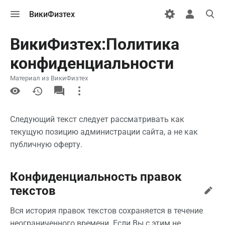
Открыть
Открыть
Откры
ВикиФизтех
меню
персональн
поиск
меню
ВикиФизтех:Политика
конфиденциальности
Материал из ВикиФизтех
More
actions
Следующий текст следует рассматривать как
текущую позицию администрации сайта, а не как
публичную оферту.
Конфиденциальность правок
текстов
Вся история правок текстов сохраняется в течение
неограниченного времени. Если Вы с этим не