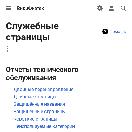
Открыть
Открыть
Откры
ВикиФизтех
меню
персональн
поиск
меню
Служебные
Помощь
страницы
More
actions
Отчёты технического
обслуживания
Двойные перенаправления
Длинные страницы
Защищённые названия
Защищённые страницы
Короткие страницы
Неиспользуемые категории