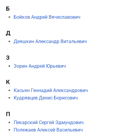
Б
Бойков Андрей Вячеславович
Д
Деяшкин Александр Витальевич
З
Зорин Андрей Юрьевич
К
Касьян Геннадий Александрович
Кудрявцев Денис Борисович
П
Пекарский Сергей Эдмундович
Полежаев Алексей Васильевич