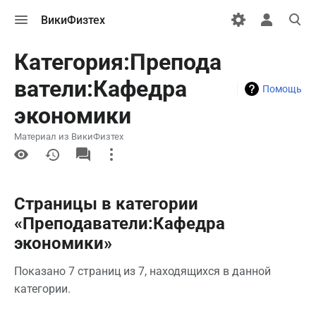
Открыть
Открыть
Откры
ВикиФизтех
меню
персональн
поиск
меню
Категория:Препода
ватели:Кафедра
Помощь
экономики
Материал из ВикиФизтех
More
actions
Страницы в категории
«Преподаватели:Кафедра
экономики»
Показано 7 страниц из 7, находящихся в данной
категории.