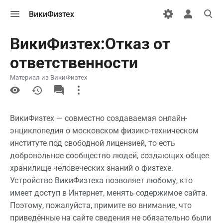
Открыть
Открыть
Откры
ВикиФизтех
меню
персональн
поиск
меню
ВикиФизтех:Отказ от
ответственности
Материал из ВикиФизтех
More
actions
ВикиФизтех — совместно создаваемая онлайн-
энциклопедия о московском физико-техническом
институте под свободной лицензией, то есть
добровольное сообщество людей, создающих общее
хранилище человеческих знаний о физтехе.
Устройство ВикиФизтеха позволяет любому, кто
имеет доступ в Интернет, менять содержимое сайта.
Поэтому, пожалуйста, примите во внимание, что
приведённые на сайте сведения не обязательно были