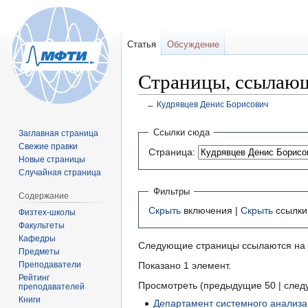
Статья
Обсуждение
Страницы, ссылающ
←
Кудрявцев Денис Борисович
Перейти
Перейти
Ссылки сюда
Заглавная страница
к
к
Свежие правки
Страница:
навигации
поиску
Новые страницы
Случайная страница
Фильтры
Содержание
Скрыть
включения |
Скрыть
ссылки
Физтех-школы
Факультеты
Кафедры
Следующие страницы ссылаются на
Предметы
Преподаватели
Показано 1 элемент.
Рейтинг
Просмотреть (предыдущие 50 | след
преподавателей
Книги
Департамент системного анализа