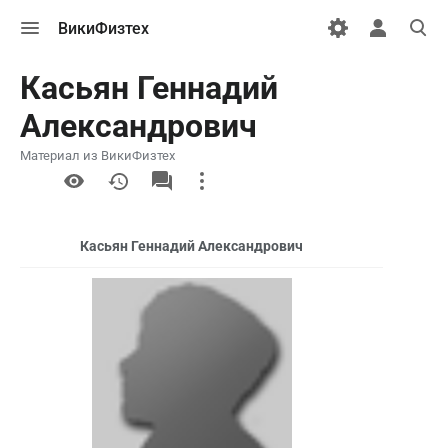
Открыть
Открыть
Откры
ВикиФизтех
меню
персональн
поиск
меню
Касьян Геннадий
Александрович
Материал из ВикиФизтех
More
actions
Касьян Геннадий Александрович