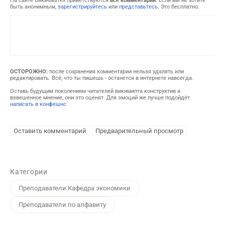
На сайте ВикиФизтех приветствуются
все комментарии
. Если вы не хотите
быть анонимным,
зарегистрируйтесь
или
представьтесь
. Это бесплатно.
ОСТОРОЖНО:
после сохранения комментарии нельзя удалять или
редактировать. Всё, что ты пишешь - останется в интернете навсегда.
Оставь будущим поколениям читателей викимипта конструктив и
взвешенное мнение, они это оценят. Для эмоций же лучше подойдёт
написать в конфешнс
Категории
Преподаватели:Кафедра экономики
Преподаватели по алфавиту