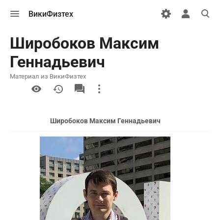
Открыть
Открыть
Откры
ВикиФизтех
меню
персональн
поиск
меню
Широбоков Максим
Геннадьевич
Материал из ВикиФизтех
More
actions
Широбоков Максим Геннадьевич