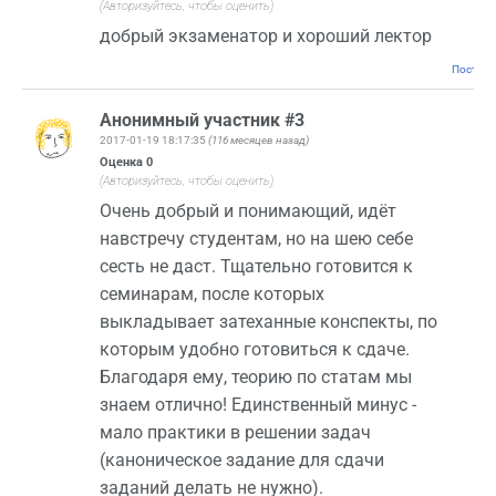
(Авторизуйтесь, чтобы оценить)
добрый экзаменатор и хороший лектор
Постоян
Анонимный участник #3
2017-01-19 18:17:35
(116 месяцев назад)
Оценка
0
(Авторизуйтесь, чтобы оценить)
Очень добрый и понимающий, идёт
навстречу студентам, но на шею себе
сесть не даст. Тщательно готовится к
семинарам, после которых
выкладывает затеханные конспекты, по
которым удобно готовиться к сдаче.
Благодаря ему, теорию по статам мы
знаем отлично! Единственный минус -
мало практики в решении задач
(каноническое задание для сдачи
заданий делать не нужно).