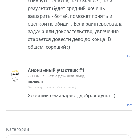
спихнуть - спихни, не помешает, но и
результат будет средний, хочешь
зашарить - ботай, поможет понять и
оценкой не обидит. Если заинтересовала
задача или доказательство, увлеченно
старается довести дело до конца. В
общем, хороший :)
Постоян
Анонимный участник #1
2014-03-05 18:59:35
(один месяц назад)
Оценка
0
(Авторизуйтесь, чтобы оценить)
Хороший семинарист, добрая душа. :)
Постоян
Категории