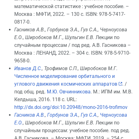
математической статистике : учебное пособие. –
Москва : МФТИ, 2022. – 130 с. ISBN: 978-5-7417-
0817-0.
Гасников А.В., Горбунов Э.А., Гуз С.А., Черноусова
Е.О., Широбоков М.Г., Шульгин Е.В.
Лекции по
случайным процессам / под ред. А.В. Гасникова –
Москва : ЛЕНАНД, 2022. – 304 с. ISBN: 978-5-9710-
9658-0.
Иванов Д.С.
, Трофимов С.П., Широбоков М.Г.
Численное моделирование орбитального и
углового движения космических аппаратов
. /
под общ. ред.
М.Ю. Овчинникова
. М.: ИПМ им. М.В.
Келдыша, 2016. 118 с. URL:
http://dx.doi.org/doi:10.20948/mono-2016-trofimov
Гасников А.В.
,
Горбунов Э.А.
,
Гуз С.А.
,
Черноусова
Е.О.
, Широбоков М.Г., Шульгин Е.В.
Лекции по
случайным процессам: учебное пособие. под ред.
А.В. Гасникова. – Москва: МФТИ, 2019. – 254 с.