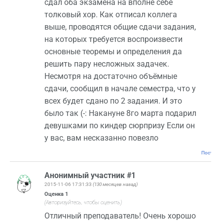
сдал оба экзамена на вполне себе
толковый хор. Как отписал коллега
выше, проводятся общие сдачи задания,
на которых требуется воспроизвести
основные теоремы и определения да
решить пару несложных задачек.
Несмотря на достаточно объёмные
сдачи, сообщил в начале семестра, что у
всех будет сдано по 2 задания. И это
было так (-: Накануне 8го марта подарил
девушками по киндер сюрпризу Если он
у вас, вам несказанно повезло
Постоян
Анонимный участник #1
2015-11-06 17:31:33
(130 месяцев назад)
Оценка
1
(Авторизуйтесь, чтобы оценить)
Отличный преподаватель! Очень хорошо