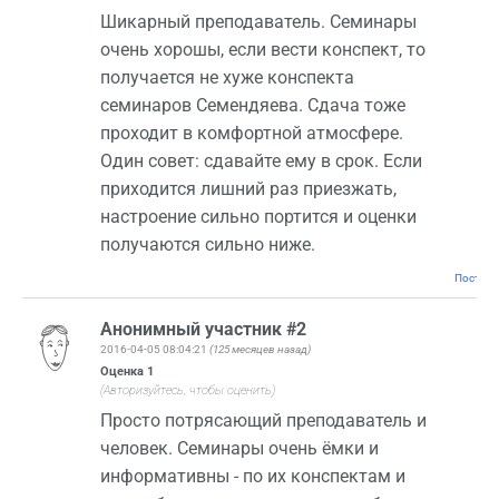
Шикарный преподаватель. Семинары
очень хорошы, если вести конспект, то
получается не хуже конспекта
семинаров Семендяева. Сдача тоже
проходит в комфортной атмосфере.
Один совет: сдавайте ему в срок. Если
приходится лишний раз приезжать,
настроение сильно портится и оценки
получаются сильно ниже.
Постоян
Анонимный участник #2
2016-04-05 08:04:21
(125 месяцев назад)
Оценка
1
(Авторизуйтесь, чтобы оценить)
Просто потрясающий преподаватель и
человек. Семинары очень ёмки и
информативны - по их конспектам и