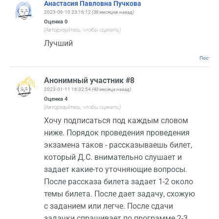
Анастасия Павловна Пучкова
2023-06-10 23:16:12
(38 месяцев назад)
Оценка
0
(Авторизуйтесь, чтобы оценить)
Лучший
Постоян
Анонимный участник #8
2023-01-11 16:32:54
(43 месяца назад)
Оценка
4
(Авторизуйтесь, чтобы оценить)
Хочу подписаться под каждым словом
ниже. Порядок проведения проведения
экзамена таков - рассказываешь билет,
который Д.С. внимательно слушает и
задает какие-то уточняющие вопросы.
После рассказа билета задает 1-2 около
темы билета. После дает задачу, схожую
с заданием или легче. После сдачи
задачки спрашивает по программе 2-3