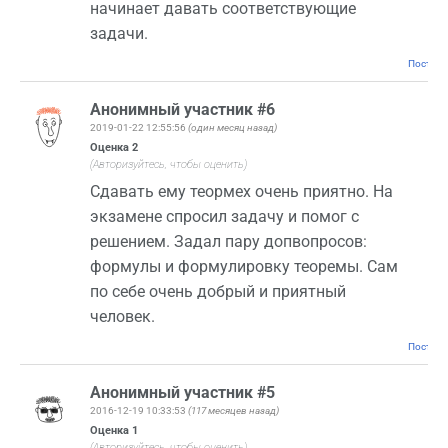
начинает давать соответствующие
задачи.
Постоян
Анонимный участник #6
2019-01-22 12:55:56
(один месяц назад)
Оценка
2
(Авторизуйтесь, чтобы оценить)
Сдавать ему теормех очень приятно. На
экзамене спросил задачу и помог с
решением. Задал пару допвопросов:
формулы и формулировку теоремы. Сам
по себе очень добрый и приятный
человек.
Постоян
Анонимный участник #5
2016-12-19 10:33:53
(117 месяцев назад)
Оценка
1
(Авторизуйтесь, чтобы оценить)