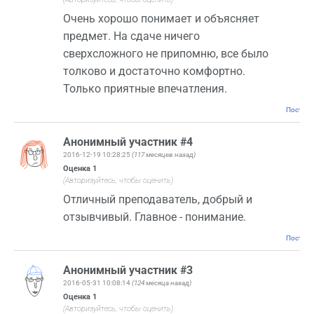
Очень хорошо понимает и объясняет
предмет. На сдаче ничего
сверхсложного не припомню, все было
толково и достаточно комфортно.
Только приятные впечатления.
Постоян
Анонимный участник #4
2016-12-19 10:28:25
(117 месяцев назад)
Оценка
1
(Авторизуйтесь, чтобы оценить)
Отличный преподаватель, добрый и
отзывчивый. Главное - понимание.
Постоян
Анонимный участник #3
2016-05-31 10:08:14
(124 месяца назад)
Оценка
1
(Авторизуйтесь, чтобы оценить)