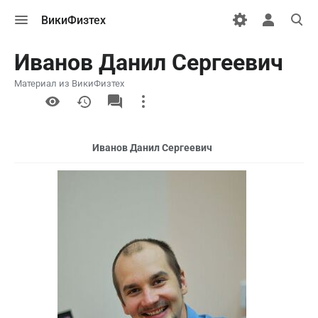
Открыть
Открыть
Откры
ВикиФизтех
меню
персональн
поиск
меню
Иванов Данил Сергеевич
Материал из ВикиФизтех
More
actions
Иванов Данил Сергеевич