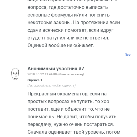
вопроса, где достаточно выписать
основные формулы и/или пояснить
некоторые законы. На протяжении всей
сдачи всячески помогает, если вдруг
студент затупил или же не ответил.
Оценкой вообще не обижает.
Постоян
Анонимный участник #7
2019-06-22 11:44:09
(86 месяцев назад)
Оценка
1
(Авторизуйтесь, чтобы оценить)
Прекрасный экзаменатор, если на
простых вопросах не тупить, то хор
поставит, ещё и объяснит то, что не
понимаешь. Не давит, чтобы получить
пересдачу, нужно очень постараться.
Сначала оценивает твой уровень, потом