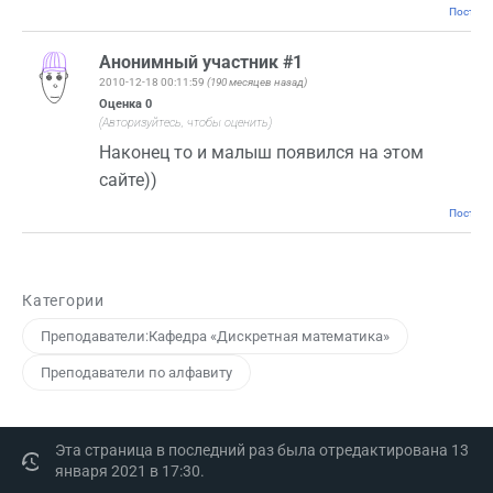
Постоян
Анонимный участник #1
2010-12-18 00:11:59
(190 месяцев назад)
Оценка
0
(Авторизуйтесь, чтобы оценить)
Наконец то и малыш появился на этом
сайте))
Постоян
Категории
Преподаватели:Кафедра «Дискретная математика»
Преподаватели по алфавиту
Эта страница в последний раз была отредактирована 13
января 2021 в 17:30.