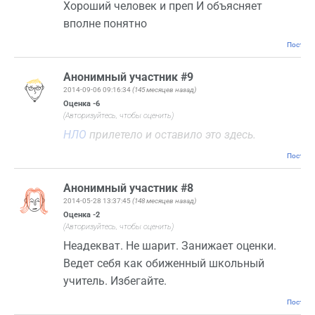
Хороший человек и преп И объясняет
вполне понятно
Постоян
Анонимный участник #9
2014-09-06 09:16:34
(145 месяцев назад)
Оценка
-6
(Авторизуйтесь, чтобы оценить)
НЛО
прилетело и оставило это здесь.
Постоян
Анонимный участник #8
2014-05-28 13:37:45
(148 месяцев назад)
Оценка
-2
(Авторизуйтесь, чтобы оценить)
Неадекват. Не шарит. Занижает оценки.
Ведет себя как обиженный школьный
учитель. Избегайте.
Постоян