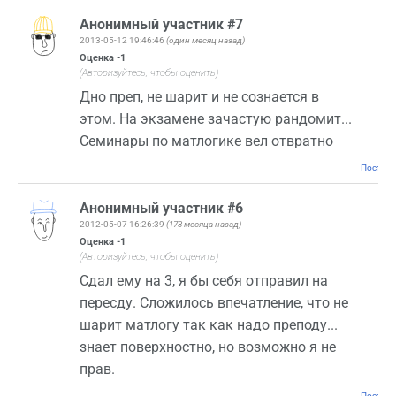
Анонимный участник #7
2013-05-12 19:46:46
(один месяц назад)
Оценка
-1
(Авторизуйтесь, чтобы оценить)
Дно преп, не шарит и не сознается в
этом. На экзамене зачастую рандомит...
Семинары по матлогике вел отвратно
Постоян
Анонимный участник #6
2012-05-07 16:26:39
(173 месяца назад)
Оценка
-1
(Авторизуйтесь, чтобы оценить)
Сдал ему на 3, я бы себя отправил на
пересду. Сложилось впечатление, что не
шарит матлогу так как надо преподу...
знает поверхностно, но возможно я не
прав.
Постоян