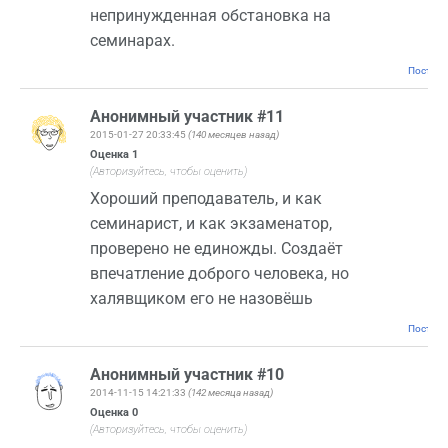
непринужденная обстановка на
семинарах.
Постоян
Анонимный участник #11
2015-01-27 20:33:45
(140 месяцев назад)
Оценка
1
(Авторизуйтесь, чтобы оценить)
Хороший преподаватель, и как
семинарист, и как экзаменатор,
проверено не единожды. Создаёт
впечатление доброго человека, но
халявщиком его не назовёшь
Постоян
Анонимный участник #10
2014-11-15 14:21:33
(142 месяца назад)
Оценка
0
(Авторизуйтесь, чтобы оценить)