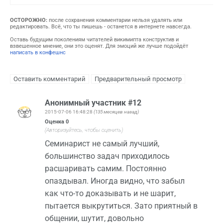
ОСТОРОЖНО:
после сохранения комментарии нельзя удалять или
редактировать. Всё, что ты пишешь - останется в интернете навсегда.
Оставь будущим поколениям читателей викимипта конструктив и
взвешенное мнение, они это оценят. Для эмоций же лучше подойдёт
написать в конфешнс
Анонимный участник #12
2015-07-06 16:48:28
(135 месяцев назад)
Оценка
0
(Авторизуйтесь, чтобы оценить)
Семинарист не самый лучший,
большинство задач приходилось
расшаривать самим. Постоянно
опаздывал. Иногда видно, что забыл
как что-то доказывать и не шарит,
пытается выкрутиться. Зато приятный в
общении, шутит, довольно