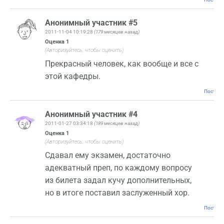
Анонимный участник #5
2011-11-04 10:19:28
(179 месяцев назад)
Оценка
1
(Авторизуйтесь, чтобы оценить)
Прекрасный человек, как вообще и все с
этой кафедры.
Постоян
Анонимный участник #4
2011-01-27 03:34:18
(189 месяцев назад)
Оценка
1
(Авторизуйтесь, чтобы оценить)
Сдавал ему экзамен, достаточно
адекватный преп, по каждому вопросу
из билета задал кучу дополнительных,
но в итоге поставил заслуженный хор.
Постоян