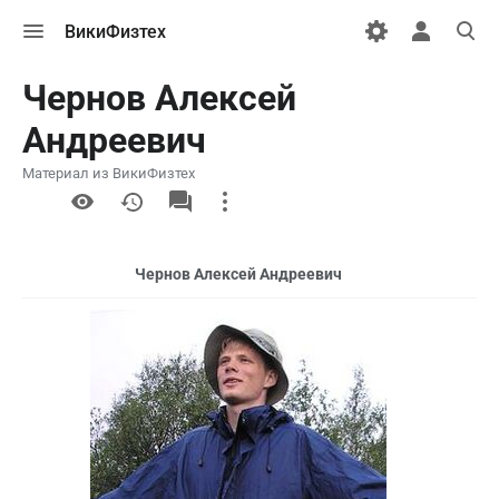
Открыть
Открыть
Откры
ВикиФизтех
меню
персональн
поиск
меню
Чернов Алексей
Андреевич
Материал из ВикиФизтех
More
actions
Чернов Алексей Андреевич