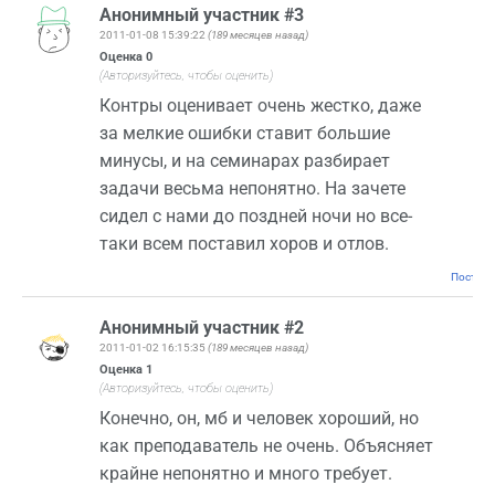
Анонимный участник #3
2011-01-08 15:39:22
(189 месяцев назад)
Оценка
0
(Авторизуйтесь, чтобы оценить)
Контры оценивает очень жестко, даже
за мелкие ошибки ставит большие
минусы, и на семинарах разбирает
задачи весьма непонятно. На зачете
сидел с нами до поздней ночи но все-
таки всем поставил хоров и отлов.
Постоян
Анонимный участник #2
2011-01-02 16:15:35
(189 месяцев назад)
Оценка
1
(Авторизуйтесь, чтобы оценить)
Конечно, он, мб и человек хороший, но
как преподаватель не очень. Объясняет
крайне непонятно и много требует.