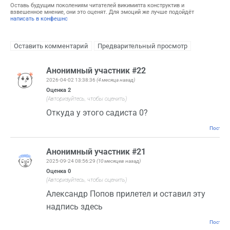
Оставь будущим поколениям читателей викимипта конструктив и
взвешенное мнение, они это оценят. Для эмоций же лучше подойдёт
написать в конфешнс
Анонимный участник #22
2026-04-02 13:38:36
(4 месяца назад)
Оценка
2
(Авторизуйтесь, чтобы оценить)
Откуда у этого садиста 0?
Постоян
Анонимный участник #21
2025-09-24 08:56:29
(10 месяцев назад)
Оценка
0
(Авторизуйтесь, чтобы оценить)
Александр Попов прилетел и оставил эту
надпись здесь
Постоян