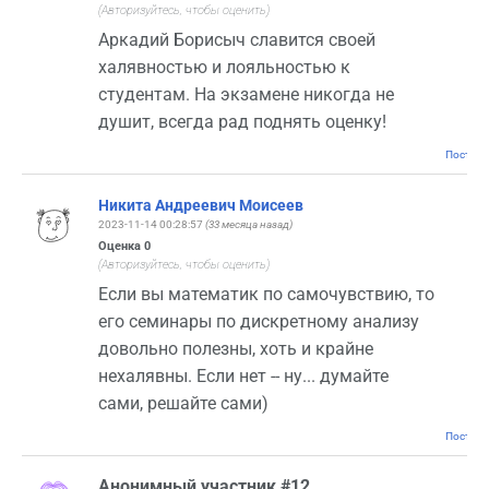
(Авторизуйтесь, чтобы оценить)
Аркадий Борисыч славится своей
халявностью и лояльностью к
студентам. На экзамене никогда не
душит, всегда рад поднять оценку!
Постоян
Никита Андреевич Моисеев
2023-11-14 00:28:57
(33 месяца назад)
Оценка
0
(Авторизуйтесь, чтобы оценить)
Если вы математик по самочувствию, то
его семинары по дискретному анализу
довольно полезны, хоть и крайне
нехалявны. Если нет -- ну... думайте
сами, решайте сами)
Постоян
Анонимный участник #12