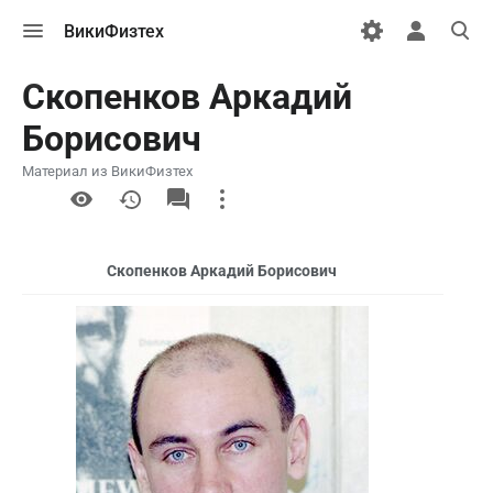
Открыть
Открыть
Откры
ВикиФизтех
меню
персональн
поиск
меню
Скопенков Аркадий
Борисович
Материал из ВикиФизтех
More
actions
Скопенков Аркадий Борисович