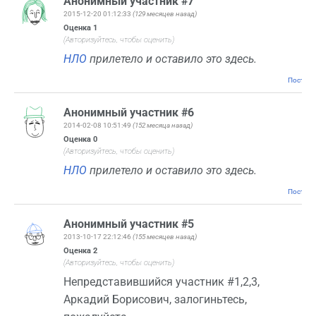
Анонимный участник #7
2015-12-20 01:12:33
(129 месяцев назад)
Оценка
1
(Авторизуйтесь, чтобы оценить)
НЛО
прилетело и оставило это здесь.
Постоян
Анонимный участник #6
2014-02-08 10:51:49
(152 месяца назад)
Оценка
0
(Авторизуйтесь, чтобы оценить)
НЛО
прилетело и оставило это здесь.
Постоян
Анонимный участник #5
2013-10-17 22:12:46
(155 месяцев назад)
Оценка
2
(Авторизуйтесь, чтобы оценить)
Непредставившийся участник #1,2,3,
Аркадий Борисович, залогиньтесь,