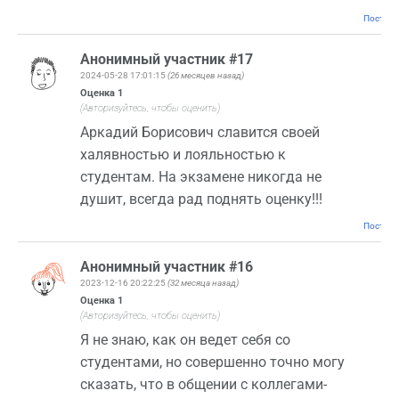
Постоян
Анонимный участник #17
2024-05-28 17:01:15
(26 месяцев назад)
Оценка
1
(Авторизуйтесь, чтобы оценить)
Аркадий Борисович славится своей
халявностью и лояльностью к
студентам. На экзамене никогда не
душит, всегда рад поднять оценку!!!
Постоян
Анонимный участник #16
2023-12-16 20:22:25
(32 месяца назад)
Оценка
1
(Авторизуйтесь, чтобы оценить)
Я не знаю, как он ведет себя со
студентами, но совершенно точно могу
сказать, что в общении с коллегами-