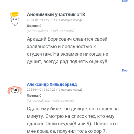
Постоян
Анонимный участник #18
2025-05-29 15:20:16
(14 месяцев назад)
Оценка
0
(Авторизуйтесь, чтобы оценить)
Аркадий Борисович славится своей
халявностью и лояльностью к
студентам. На экзамене никогда не
душит, всегда рад поднять оценку!!
Постоян
Александр Хильдебранд
2025-04-01 21:27:25
(16 месяцев назад)
Оценка
0
(Авторизуйтесь, чтобы оценить)
Сдаю ему билет по дискре, он отошёл на
минуту. Смотрю на список тех, кто ему
сдавал. Онли неуды(8 или 9). Понял, что
мне крышка, получил только хор 7.