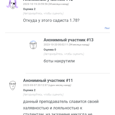
2023-10-19 23:59:56
(34 месяца назад)
Оценка
2
(Авторизуйтесь, чтобы оценить)
Откуда у этого садиста 1.78?
Постоян
Анонимный участник #13
2023-10-20 00:02:11
(34 месяца назад)
Оценка
0
(Авторизуйтесь, чтобы оценить)
боты накрутили
Анонимный участник #11
2023-03-07 20:12:37
(один месяц назад)
Оценка
2
(Авторизуйтесь, чтобы оценить)
данный преподаватель славится своей
халявностью и лояльностью к
студентам. на экзамене никогда не