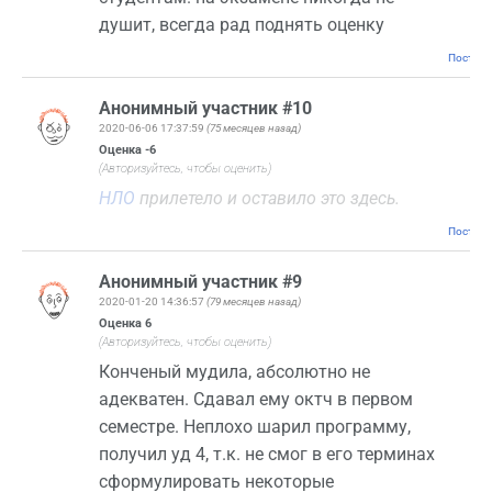
душит, всегда рад поднять оценку
Постоян
Анонимный участник #10
2020-06-06 17:37:59
(75 месяцев назад)
Оценка
-6
(Авторизуйтесь, чтобы оценить)
НЛО
прилетело и оставило это здесь.
Постоян
Анонимный участник #9
2020-01-20 14:36:57
(79 месяцев назад)
Оценка
6
(Авторизуйтесь, чтобы оценить)
Конченый мудила, абсолютно не
адекватен. Сдавал ему октч в первом
семестре. Неплохо шарил программу,
получил уд 4, т.к. не смог в его терминах
сформулировать некоторые