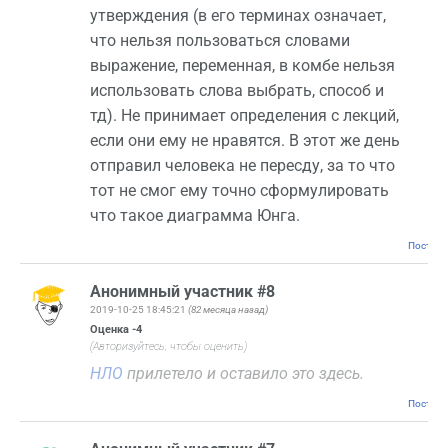
утверждения (в его терминах означает,
что нельзя пользоваться словами
выражение, переменная, в комбе нельзя
использовать слова выбрать, способ и
тд). Не принимает определения с лекций,
если они ему не нравятся. В этот же день
отправил человека не пересду, за то что
тот не смог ему точно сформулировать
что такое диаграмма Юнга.
Постоян
Анонимный участник #8
2019-10-25 18:45:21
(82 месяца назад)
Оценка
-4
(Авторизуйтесь, чтобы оценить)
НЛО
прилетело и оставило это здесь.
Постоян