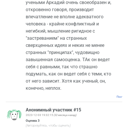
учеными Аркадий очень своеобразен и,
откровенно говоря, производит
впечатление не вполне адекватного
человека - крайне конфликтный и
негибкий, мышление ригидное с
"застреванием" на странных
сверхценных идеях и неких не менее
странных "принципах", чудовищно
завышенная самооценка. ТАк он ведет
себя с равными, так что страшно
подумать, как он ведет себя с теми, кто
от него зависит. Хотя как ученый, он,
конечно, неплох.
Постоян
Анонимный участник #15
2023-12-03 19:32:15
(32 месяца назад)
Оценка
3
(Авторизуйтесь, чтобы оценить)