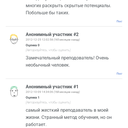
многих раскрыть скрытые потенциалы.
Побольше бы таких.
Постоян
Анонимный участник #2
2012-12-25 12:02:58
(165 месяцев назад)
Оценка
0
(Авторизуйтесь, чтобы оценить)
Замечательный преподователь! Очень
необычный человек.
Постоян
Анонимный участник #1
2012-10-09 14:34:06
(168 месяцев назад)
Оценка
1
(Авторизуйтесь, чтобы оценить)
самый жесткий преподаватель в моей
жизни. Странный метод обучения, но он
работает.