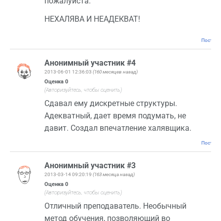
пожалуйста.
НЕХАЛЯВА И НЕАДЕКВАТ!
Постоян
Анонимный участник #4
2013-06-01 12:36:03
(160 месяцев назад)
Оценка
0
(Авторизуйтесь, чтобы оценить)
Сдавал ему дискретные структуры.
Адекватный, дает время подумать, не
давит. Создал впечатление халявщика.
Постоян
Анонимный участник #3
2013-03-14 09:20:19
(163 месяца назад)
Оценка
0
(Авторизуйтесь, чтобы оценить)
Отличный преподаватель. Необычный
метод обучения, позволяющий во