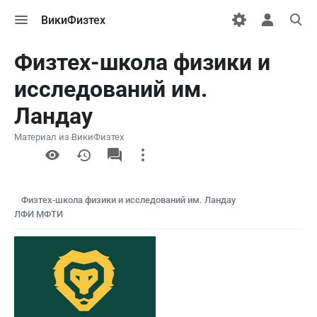
Открыть
Открыть
Откры
ВикиФизтех
меню
персональн
поиск
меню
Физтех-школа физики и
исследований им.
Ландау
Материал из ВикиФизтех
More
actions
Физтех-школа физики и исследований им. Ландау
ЛФИ МФТИ