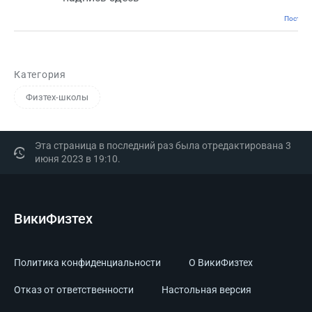
Постоян
Категория
Физтех-школы
Эта страница в последний раз была отредактирована 3
июня 2023 в 19:10.
ВикиФизтех
Политика конфиденциальности
О ВикиФизтех
Отказ от ответственности
Настольная версия