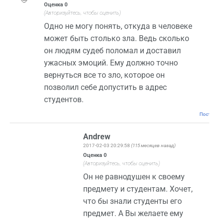
Оценка
0
(Авторизуйтесь, чтобы оценить)
Одно не могу понять, откуда в человеке
может быть столько зла. Ведь сколько
он людям судеб поломал и доставил
ужасных эмоций. Ему должно точно
вернуться все то зло, которое он
позволил себе допустить в адрес
студентов.
Постоян
Andrew
2017-02-03 20:29:58
(115 месяцев назад)
Оценка
0
(Авторизуйтесь, чтобы оценить)
Он не равнодушен к своему
предмету и студентам. Хочет,
что бы знали студенты его
предмет. А Вы желаете ему