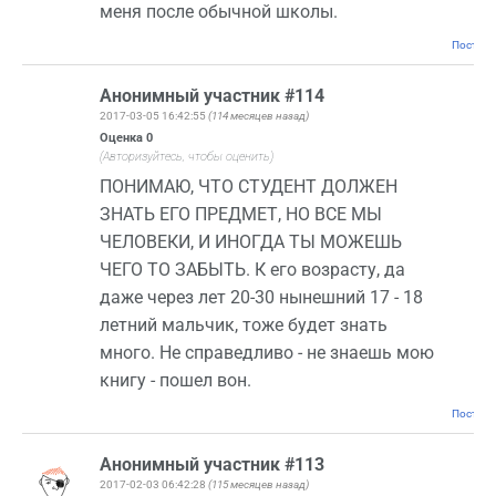
меня после обычной школы.
Постоян
Анонимный участник #114
2017-03-05 16:42:55
(114 месяцев назад)
Оценка
0
(Авторизуйтесь, чтобы оценить)
ПОНИМАЮ, ЧТО СТУДЕНТ ДОЛЖЕН
ЗНАТЬ ЕГО ПРЕДМЕТ, НО ВСЕ МЫ
ЧЕЛОВЕКИ, И ИНОГДА ТЫ МОЖЕШЬ
ЧЕГО ТО ЗАБЫТЬ. К его возрасту, да
даже через лет 20-30 нынешний 17 - 18
летний мальчик, тоже будет знать
много. Не справедливо - не знаешь мою
книгу - пошел вон.
Постоян
Анонимный участник #113
2017-02-03 06:42:28
(115 месяцев назад)