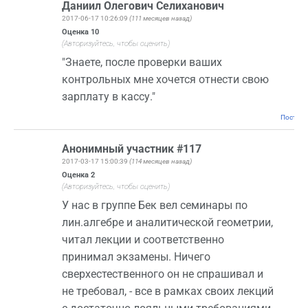
Даниил Олегович Селиханович
2017-06-17 10:26:09
(111 месяцев назад)
Оценка
10
(Авторизуйтесь, чтобы оценить)
"Знаете, после проверки ваших
контрольных мне хочется отнести свою
зарплату в кассу."
Постоян
Анонимный участник #117
2017-03-17 15:00:39
(114 месяцев назад)
Оценка
2
(Авторизуйтесь, чтобы оценить)
У нас в группе Бек вел семинары по
лин.алгебре и аналитической геометрии,
читал лекции и соответственно
принимал экзамены. Ничего
сверхестественного он не спрашивал и
не требовал, - все в рамках своих лекций