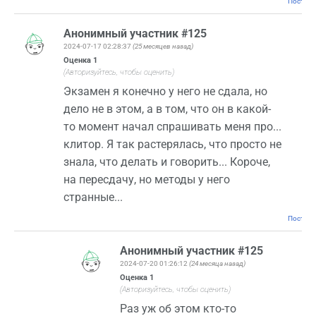
Постоян
Анонимный участник #125
2024-07-17 02:28:37
(25 месяцев назад)
Оценка
1
(Авторизуйтесь, чтобы оценить)
Экзамен я конечно у него не сдала, но
дело не в этом, а в том, что он в какой-
то момент начал спрашивать меня про...
клитор. Я так растерялась, что просто не
знала, что делать и говорить... Короче,
на пересдачу, но методы у него
странные...
Постоян
Анонимный участник #125
2024-07-20 01:26:12
(24 месяца назад)
Оценка
1
(Авторизуйтесь, чтобы оценить)
Раз уж об этом кто-то