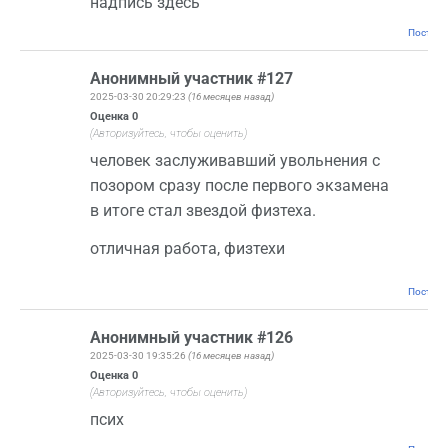
надпись здесь
Постоян
Анонимный участник #127
2025-03-30 20:29:23
(16 месяцев назад)
Оценка
0
(Авторизуйтесь, чтобы оценить)
человек заслуживавший увольнения с
позором сразу после первого экзамена
в итоге стал звездой физтеха.
отличная работа, физтехи
Постоян
Анонимный участник #126
2025-03-30 19:35:26
(16 месяцев назад)
Оценка
0
(Авторизуйтесь, чтобы оценить)
псих