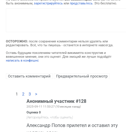
быть анонимным,
зарегистрируйтесь
или
представьтесь
. Это бесплатно.
ОСТОРОЖНО:
после сохранения комментарии нельзя удалять или
редактировать. Всё, что ты пишешь - останется в интернете навсегда.
Оставь будущим поколениям читателей викимипта конструктив и
взвешенное мнение, они это оценят. Для эмоций же лучше подойдёт
написать в конфешнс
1
2
3
>
Анонимный участник #128
2025-09-11 11:53:27
(10 месяцев назад)
Оценка
0
(Авторизуйтесь, чтобы оценить)
Александр Попов прилетел и оставил эту