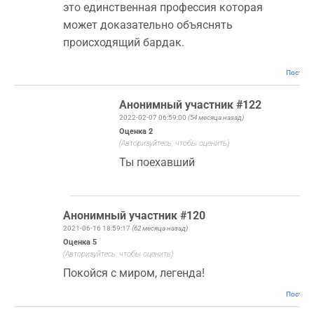
это единственная профессия которая
может доказательно объяснять
происходящий бардак.
Постоян
Анонимный участник #122
2022-02-07 06:59:00
(54 месяца назад)
Оценка
2
(Авторизуйтесь, чтобы оценить)
Ты поехавший
Анонимный участник #120
2021-06-16 18:59:17
(62 месяца назад)
Оценка
5
(Авторизуйтесь, чтобы оценить)
Покойся с миром, легенда!
Постоян