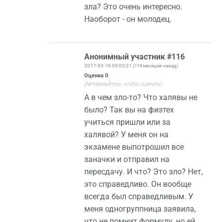
зла? Это очень интересно.
Наоборот - он молодец.
Анонимный участник #116
2017-03-16 09:03:21
(114 месяцев назад)
Оценка
0
(Авторизуйтесь, чтобы оценить)
А в чем зло-то? Что халявы не
было? Так вы на физтех
учиться пришли или за
халявой? У меня он на
экзамене выпотрошил все
заначки и отправил на
пересдачу. И что? Это зло? Нет,
это справедливо. Он вообще
всегда был справедливым. У
меня одногруппница заявила,
что не помнит формулу, но ей