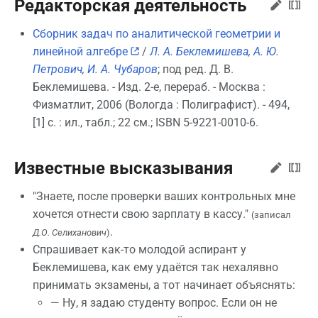
Редакторская деятельность
Сборник задач по аналитической геометрии и
линейной алгебре
/
Л. А. Беклемишева
,
А. Ю.
Петрович
,
И. А. Чубаров
; под ред. Д. В.
Беклемишева. - Изд. 2-е, перераб. - Москва :
Физматлит, 2006 (Вологда : Полиграфист). - 494,
[1] с. : ил., табл.; 22 см.; ISBN 5-9221-0010-6.
Известные высказывания
"Знаете, после проверки ваших контрольных мне
хочется отнести свою зарплату в кассу."
(записал
.
Д.О. Селиханович
)
Спрашивает как-то молодой аспирант у
Беклемишева, как ему удаётся так нехалявно
принимать экзамены, а тот начинает объяснять:
— Ну, я задаю студенту вопрос. Если он не