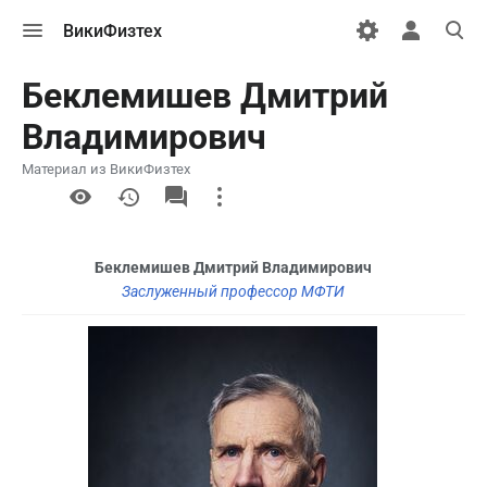
Открыть
Открыть
Откры
ВикиФизтех
меню
персональн
поиск
меню
Беклемишев Дмитрий
Владимирович
Материал из ВикиФизтех
More
actions
Беклемишев Дмитрий Владимирович
Заслуженный профессор МФТИ