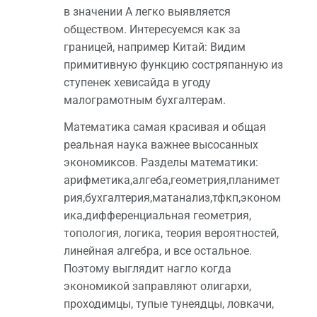
в значении А легко выявляется
обществом. Интересуемся как за
границей, например Китай: Видим
примитивную функцию состряпанную из
ступенек хевисайда в угоду
малограмотным бухгалтерам.
Математика самая красивая и общая
реальная наука важнее высосанных
экономиксов. Разделы математики:
арифметика,алгеба,геометрия,планимет
рия,бухгалтерия,матанализ,тфкп,эконом
ика,дифференциальная геометрия,
топология, логика, теория вероятностей,
линейная алгебра, и все остальное.
Поэтому выглядит нагло когда
экономикой заправляют олигархи,
проходимцы, тупые тунеядцы, ловкачи,