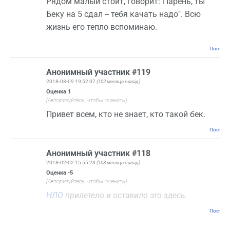
Рядом малый стоит, говорит:"Парень, ты
Беку на 5 сдал -- тебя качать надо". Всю
жизнь его тепло вспоминаю.
Постоян
Анонимный участник #119
2018-03-09 19:52:07
(102 месяца назад)
Оценка
1
(Авторизуйтесь, чтобы оценить)
Привет всем, кто не знает, кто такой бек.
Постоян
Анонимный участник #118
2018-02-02 15:55:23
(103 месяца назад)
Оценка
-5
(Авторизуйтесь, чтобы оценить)
НЛО
прилетело и оставило это здесь.
Постоян