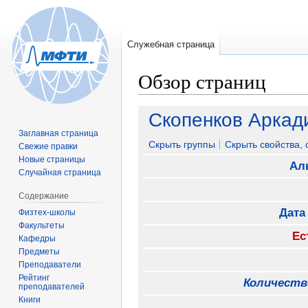
Служебная страница
Обзор страниц
Перейти
Перейти
Скопенков Аркад
к
к
Заглавная страница
навигации
поиску
Скрыть группы
Скрыть свойства,
Свежие правки
Новые страницы
Ал
Случайная страница
Содержание
Дата
Физтех-школы
Факультеты
Ес
Кафедры
Предметы
Преподаватели
Рейтинг
Количеств
преподавателей
Книги