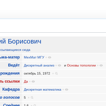
ий Борисович
 ссылающиеся сюда
ьма-матер
МехМат МГУ
+
Ведёт
Дискретный анализ
+
и
Основы топологии
+
 рождения
октябрь 15, 1972
+
ть ссылки
Да
+
Кафедра
Дискретная математика
+
о голосов
5
+
Среднее
1,6
+