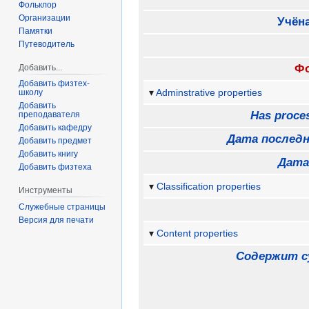
Фольклор
Организации
Учёна
Памятки
Путеводитель
Фо
Добавить...
Добавить физтех-
Adminstrative properties
школу
Добавить
Has proces
преподавателя
Добавить кафедру
Дата последн
Добавить предмет
Добавить книгу
Дата
Добавить физтеха
Classification properties
Инструменты
Служебные страницы
Версия для печати
Content properties
Содержит с