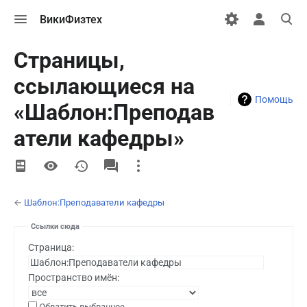
Открыть
Открыть
Откры
ВикиФизтех
меню
персональн
поиск
меню
Страницы,
ссылающиеся на
Помощь
«Шаблон:Преподав
атели кафедры»
More
actions
←
Шаблон:Преподаватели кафедры
Ссылки сюда
Страница:
Пространство имён:
Обратить выбранное