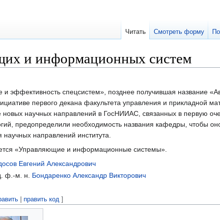
Читать
Смотреть форму
По
щих и информационных систем
 и эффективность спецсистем», позднее получившая название «А
нициативе первого декана факультета управления и прикладной ма
 новых научных направлений в ГосНИИАС, связанных в первую оче
гий, предопределили необходимость названия кафедры, чтобы он
я научных направлений института.
ается «Управляющие и информационные системы».
осов Евгений Александрович
. ф.-м. н.
Бондаренко Александр Викторович
равить
|
править код
]