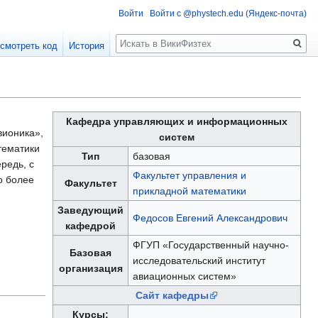
Войти
Войти с @phystech.edu (Яндекс-почта)
Поиск
смотреть код
История
Кафедра управляющих и информационных
вионика»,
систем
тематики
Тип
базовая
редь, с
Факультет управления и
о более
Факультет
прикладной математики
Заведующий
Федосов Евгений Александрович
кафедрой
ФГУП «Государственный научно-
Базовая
исследовательский институт
организация
авиационных систем»
Сайт кафедры
Курсы: