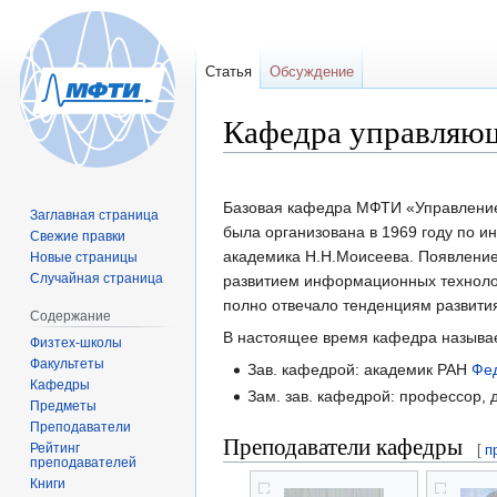
Статья
Обсуждение
Кафедра управляю
Перейти
Перейти
к
к
Базовая кафедра МФТИ «Управление
Заглавная страница
навигации
поиску
была организована в 1969 году по и
Свежие правки
академика Н.Н.Моисеева. Появление
Новые страницы
Случайная страница
развитием информационных техноло
полно отвечало тенденциям развити
Содержание
В настоящее время кафедра назыв
Физтех-школы
Факультеты
Зав. кафедрой: академик РАН
Фед
Кафедры
Зам. зав. кафедрой: профессор, д
Предметы
Преподаватели
Преподаватели кафедры
Рейтинг
[
п
преподавателей
Книги