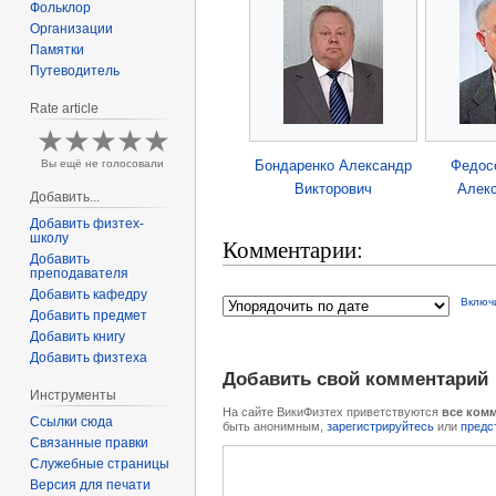
Фольклор
Организации
Памятки
Путеводитель
Rate article
Бондаренко Александр
Федос
Вы ещё не голосовали
Викторович
Алек
Добавить...
Добавить физтех-
школу
Комментарии:
Добавить
преподавателя
Добавить кафедру
Включ
Добавить предмет
Добавить книгу
Добавить физтеха
Добавить свой комментарий
Инструменты
На сайте ВикиФизтех приветствуются
все ком
Ссылки сюда
быть анонимным,
зарегистрируйтесь
или
предс
Связанные правки
Служебные страницы
Версия для печати