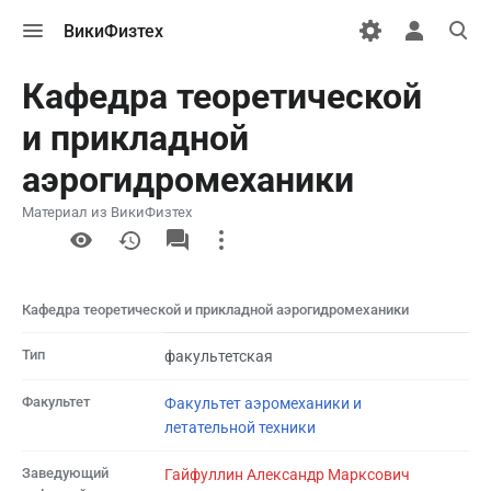
Открыть
Открыть
Откры
ВикиФизтех
меню
персональн
поиск
меню
Кафедра теоретической
и прикладной
аэрогидромеханики
Материал из ВикиФизтех
More
actions
Кафедра теоретической и прикладной аэрогидромеханики
Тип
факультетская
Факультет
Факультет аэромеханики и
летательной техники
Заведующий
Гайфуллин Александр Марксович