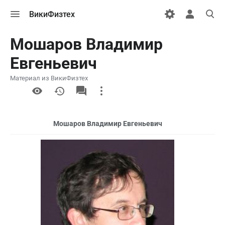
Открыть
Открыть
Откры
ВикиФизтех
меню
персональн
поиск
меню
Мошаров Владимир
Евгеньевич
Материал из ВикиФизтех
More
actions
Мошаров Владимир Евгеньевич