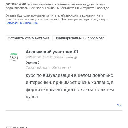
ОСТОРОЖНО:
после сохранения комментарии нельзя удалять или
редактировать. Всё, что ты пишешь - останется в интернете навсегда.
Оставь будущим поколениям читателей викимипта конструктив и
взвешенное мнение, они это оценят. Для эмоций же лучше подойдёт
написать в конфешнс
Анонимный участник #1
2026-01-23 02:32:12
(6 месяцев назад)
Оценка
0
(Авторизуйтесь, чтобы оценить)
курс по визуализвции в целом довольно
интересный. принимает очень халявно, в
формате презентации по какой то из тем
курса.
Постоян