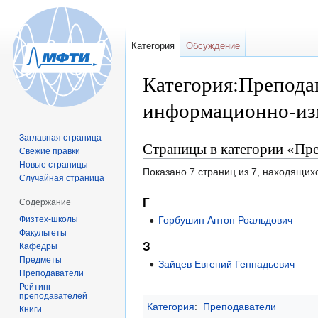
Категория
Обсуждение
Категория:Препода
информационно-из
Заглавная страница
Страницы в категории «Пр
Перейти
Перейти
Свежие правки
к
к
Новые страницы
Показано 7 страниц из 7, находящихс
навигации
поиску
Случайная страница
Г
Содержание
Физтех-школы
Горбушин Антон Роальдович
Факультеты
З
Кафедры
Предметы
Зайцев Евгений Геннадьевич
Преподаватели
Рейтинг
преподавателей
Категория
:
Преподаватели
Книги