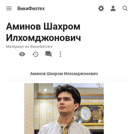
Открыть
Открыть
Откры
ВикиФизтех
меню
персональн
поиск
меню
Аминов Шахром
Илхомджонович
Материал из ВикиФизтех
More
actions
Аминов Шахром Илхомджонович