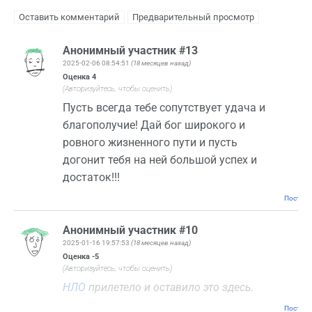
Анонимный участник #13
2025-02-06 08:54:51
(18 месяцев назад)
Оценка
4
(Авторизуйтесь, чтобы оценить)
Пусть всегда тебе сопутствует удача и
благополучие! Дай бог широкого и
ровного жизненного пути и пусть
догонит тебя на ней большой успех и
достаток!!!
Постоян
Анонимный участник #10
2025-01-16 19:57:53
(18 месяцев назад)
Оценка
-5
(Авторизуйтесь, чтобы оценить)
НЛО
прилетело и оставило это здесь.
Постоян