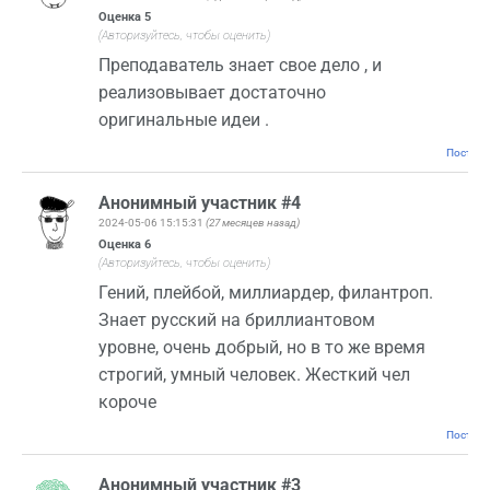
Оценка
5
(Авторизуйтесь, чтобы оценить)
Преподаватель знает свое дело , и
реализовывает достаточно
оригинальные идеи .
Постоян
Анонимный участник #4
2024-05-06 15:15:31
(27 месяцев назад)
Оценка
6
(Авторизуйтесь, чтобы оценить)
Гений, плейбой, миллиардер, филантроп.
Знает русский на бриллиантовом
уровне, очень добрый, но в то же время
строгий, умный человек. Жесткий чел
короче
Постоян
Анонимный участник #3