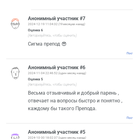
Анонимный участник #7
2024-12-19 11:04:32
(19 месяцев назад)
Оценка
6
(Авторизуйтесь, чтобы оценить)
Сигма препод 😎
Постоян
Анонимный участник #6
2024-11-04 22:46:52
(один месяц назад)
Оценка
5
(Авторизуйтесь, чтобы оценить)
Весьма отзывчивый и добрый парень ,
отвечает на вопросы быстро и понятно ,
каждому бы такого Препода.
Постоян
Анонимный участник #5
2024-10-30 18:02:37
(один месяц назад)