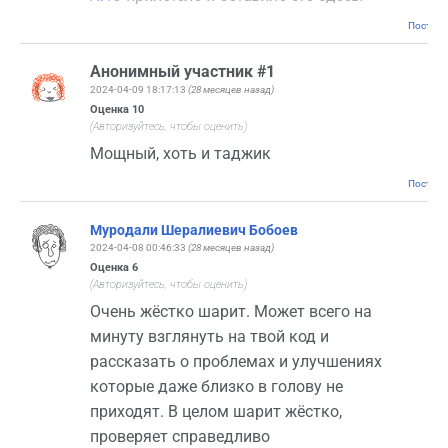
Постоян
Анонимный участник #1
2024-04-09 18:17:13
(28 месяцев назад)
Оценка
10
(Авторизуйтесь, чтобы оценить)
Мощный, хоть и таджик
Постоян
Муродали Шералиевич Бобоев
2024-04-08 00:46:33
(28 месяцев назад)
Оценка
6
(Авторизуйтесь, чтобы оценить)
Очень жёстко шарит. Может всего на
минуту взглянуть на твой код и
рассказать о проблемах и улучшениях
которые даже близко в голову не
приходят. В целом шарит жёстко,
проверяет справедливо