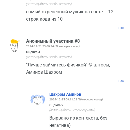
(Авторизуйтесь, чтобы оценить)
самый охрененный мужик на свете…. 12
строк кода из 10
Постоян
Анонимный участник #8
2024-12-21 23:00:34
(19 месяцев назад)
Оценка
4
(Авторизуйтесь, чтобы оценить)
"Лучше займитесь физикой" © алгосы,
Аминов Шахром
Постоян
Шахром Аминов
2024-12-25 09:11:02
(19 месяцев назад)
Оценка
2
(Авторизуйтесь, чтобы оценить)
Вырвано из контекста, без
негатива)