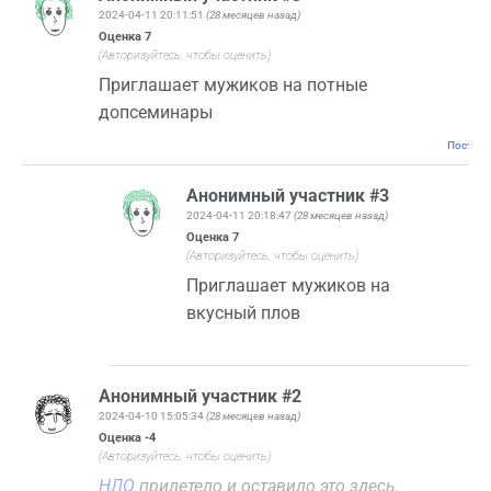
2024-04-11 20:11:51
(28 месяцев назад)
Оценка
7
(Авторизуйтесь, чтобы оценить)
Приглашает мужиков на потные
допсеминары
Постоян
Анонимный участник #3
2024-04-11 20:18:47
(28 месяцев назад)
Оценка
7
(Авторизуйтесь, чтобы оценить)
Приглашает мужиков на
вкусный плов
Анонимный участник #2
2024-04-10 15:05:34
(28 месяцев назад)
Оценка
-4
(Авторизуйтесь, чтобы оценить)
НЛО
прилетело и оставило это здесь.