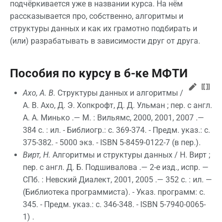
подчёркивается уже в названии курса. На нём
рассказывается про, собственно, алгоритмы и
структуры данных и как их грамотно подбирать и
(или) разрабатывать в зависимости друг от друга.
Пособия по курсу в б-ке МФТИ
Ахо, А. В.
Структуры данных и алгоритмы /
А. В. Ахо, Д. Э. Хопкрофт, Д. Д. Ульман ; пер. с англ.
А. А. Минько .— М. : Вильямс, 2000, 2001, 2007 .—
384 с. : ил. - Библиогр.: с. 369-374. - Предм. указ.: с.
375-382. - 5000 экз. - ISBN 5-8459-0122-7 (в пер.).
Вирт, Н.
Алгоритмы и структуры данных / Н. Вирт ;
пер. с англ. Д. Б. Подшивалова .— 2-е изд., испр. —
СПб. : Невский Диалект, 2001, 2005 .— 352 с. : ил. —
(Библиотека программиста). - Указ. программ: с.
345. - Предм. указ.: с. 346-348. - ISBN 5-7940-0065-
1) .