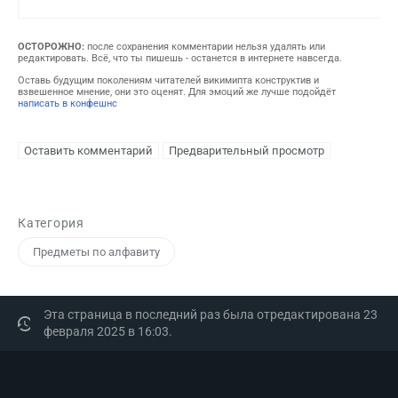
ОСТОРОЖНО:
после сохранения комментарии нельзя удалять или
редактировать. Всё, что ты пишешь - останется в интернете навсегда.
Оставь будущим поколениям читателей викимипта конструктив и
взвешенное мнение, они это оценят. Для эмоций же лучше подойдёт
написать в конфешнс
Категория
Предметы по алфавиту
Эта страница в последний раз была отредактирована 23
февраля 2025 в 16:03.