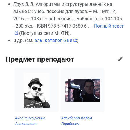
Прут, В. В.
Алгоритмы и структуры данных на
языке С : учеб. пособие для вузов.— М. : МФТИ,
2016 .— 138 с. + pdf-версия. - Библиогр.: с. 134-135.
- 200 экз. - ISBN 978-5-7417-0589-6 .—
Полный текст
(Доступ из сети МФТИ).
и др. (см.
эль. каталог б-ки
)
Предмет преподают
Аксёненко Денис
Алекберов Ислам
Анатольевич
Гарибович