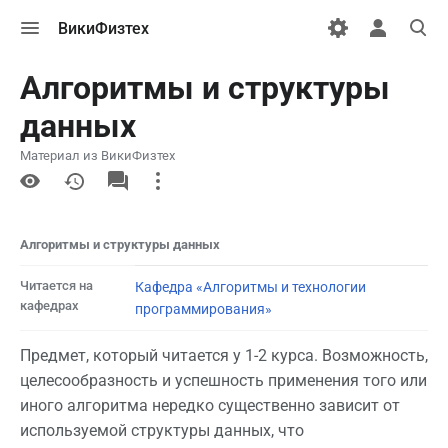
Открыть
Открыть
Откры
ВикиФизтех
меню
персональн
поиск
меню
Алгоритмы и структуры
данных
Материал из ВикиФизтех
More
actions
Алгоритмы и структуры данных
Читается на
Кафедра «Алгоритмы и технологии
кафедрах
программирования»
Предмет, который читается у 1-2 курса. Возможность,
целесообразность и успешность применения того или
иного алгоритма нередко существенно зависит от
используемой структуры данных, что