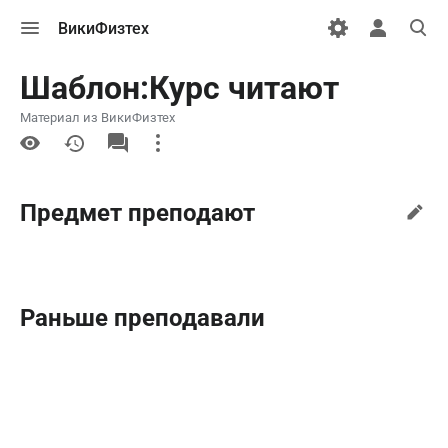
Открыть
Открыть
Откры
ВикиФизтех
меню
персональн
поиск
меню
Шаблон:Курс читают
Материал из ВикиФизтех
More
actions
Предмет преподают
Раньше преподавали