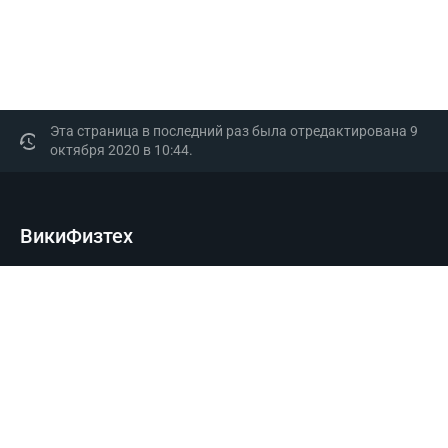
Эта страница в последний раз была отредактирована 9
октября 2020 в 10:44.
ВикиФизтех
Политика конфиденциальности
О ВикиФизтех
Отказ от ответственности
Настольная версия
Powered by MIPT.Tech