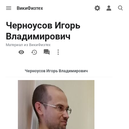
Открыть
Открыть
Откры
ВикиФизтех
меню
персональн
поиск
меню
Черноусов Игорь
Владимирович
Материал из ВикиФизтех
More
actions
Черноусов Игорь Владимирович