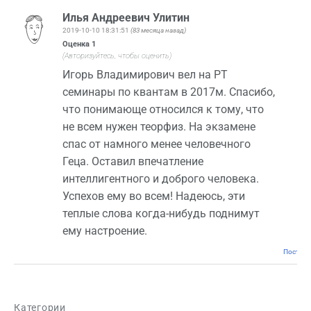
Илья Андреевич Улитин
2019-10-10 18:31:51
(83 месяца назад)
Оценка
1
(Авторизуйтесь, чтобы оценить)
Игорь Владимирович вел на РТ
семинары по квантам в 2017м. Спасибо,
что понимающе относился к тому, что
не всем нужен теорфиз. На экзамене
спас от намного менее человечного
Геца. Оставил впечатление
интеллигентного и доброго человека.
Успехов ему во всем! Надеюсь, эти
теплые слова когда-нибудь поднимут
ему настроение.
Постоян
Категории