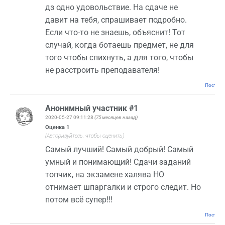
дз одно удовольствие. На сдаче не
давит на тебя, спрашивает подробно.
Если что-то не знаешь, объяснит! Тот
случай, когда ботаешь предмет, не для
того чтобы спихнуть, а для того, чтобы
не расстроить преподавателя!
Постоян
Анонимный участник #1
2020-05-27 09:11:28
(75 месяцев назад)
Оценка
1
(Авторизуйтесь, чтобы оценить)
Самый лучший! Самый добрый! Самый
умный и понимающий! Сдачи заданий
топчик, на экзамене халява НО
отнимает шпаргалки и строго следит. Но
потом всё супер!!!
Постоян