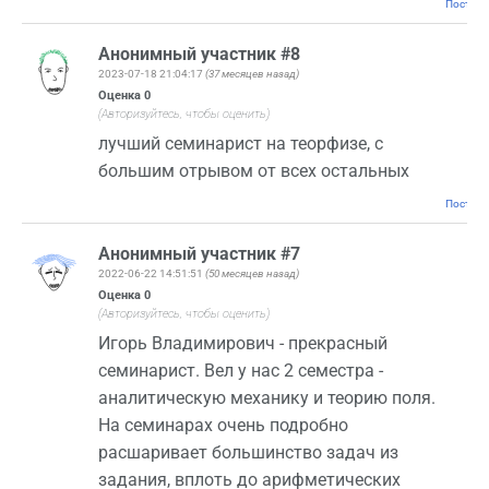
Постоян
Анонимный участник #8
2023-07-18 21:04:17
(37 месяцев назад)
Оценка
0
(Авторизуйтесь, чтобы оценить)
лучший семинарист на теорфизе, с
большим отрывом от всех остальных
Постоян
Анонимный участник #7
2022-06-22 14:51:51
(50 месяцев назад)
Оценка
0
(Авторизуйтесь, чтобы оценить)
Игорь Владимирович - прекрасный
семинарист. Вел у нас 2 семестра -
аналитическую механику и теорию поля.
На семинарах очень подробно
расшаривает большинство задач из
задания, вплоть до арифметических