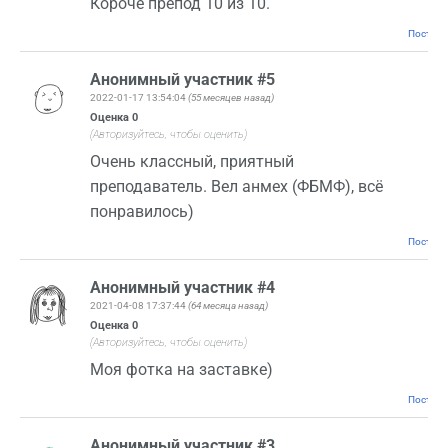
Короче препод 10 из 10.
Постоян
Анонимный участник #5
2022-01-17 13:54:04
(55 месяцев назад)
Оценка
0
(Авторизуйтесь, чтобы оценить)
Очень классный, приятный
преподаватель. Вел анмех (ФБМФ), всё
понравилось)
Постоян
Анонимный участник #4
2021-04-08 17:37:44
(64 месяца назад)
Оценка
0
(Авторизуйтесь, чтобы оценить)
Моя фотка на заставке)
Постоян
Анонимный участник #3