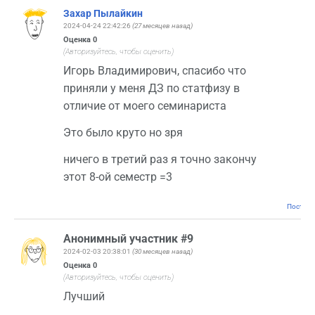
Захар Пылайкин
2024-04-24 22:42:26
(27 месяцев назад)
Оценка
0
(Авторизуйтесь, чтобы оценить)
Игорь Владимирович, спасибо что
приняли у меня ДЗ по статфизу в
отличие от моего семинариста
Это было круто но зря
ничего в третий раз я точно закончу
этот 8-ой семестр =3
Постоян
Анонимный участник #9
2024-02-03 20:38:01
(30 месяцев назад)
Оценка
0
(Авторизуйтесь, чтобы оценить)
Лучший