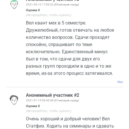
2021-03-12 17:09:22
(65 месяцев назад)
Оценка
0
(Авторизуйтесь, чтобы оценить)
Вел квант мех в 5 семестре.
Дружелюбный, готов отвечать на любое
количество вопросов. Сдачи проходят
спокойно, спрашивает по теме
исключительно. Единственный минус
был в том, что сдачи для двух его
разных групп проходили в одно и то же
время, из-за этого процесс затягивался.
Постоян
Анонимный участник #2
2021-01-15 09:45:38
(67 месяцев назад)
Оценка
0
(Авторизуйтесь, чтобы оценить)
Очень хороший и добрый человек! Вел
Статфиз. Ходить на семинары и сдавать