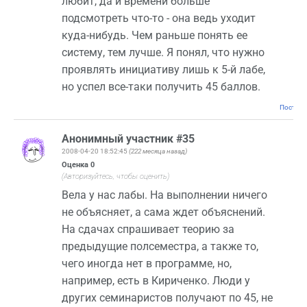
любит, да и времени больше
подсмотреть что-то - она ведь уходит
куда-нибудь. Чем раньше понять ее
систему, тем лучше. Я понял, что нужно
проявлять инициативу лишь к 5-й лабе,
но успел все-таки получить 45 баллов.
Постоян
Анонимный участник #35
2008-04-20 18:52:45
(222 месяца назад)
Оценка
0
(Авторизуйтесь, чтобы оценить)
Вела у нас лабы. На выполнении ничего
не объясняет, а сама ждет объяснений.
На сдачах спрашивает теорию за
предыдущие полсеместра, а также то,
чего иногда нет в программе, но,
например, есть в Кириченко. Люди у
других семинаристов получают по 45, не