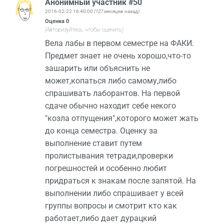
Анонимный участник #50
2016-02-22 16:40:00
(127 месяцев назад)
Оценка
0
(Авторизуйтесь, чтобы оценить)
Вела лабы в первом семестре на ФАКИ.
Предмет знает не очень хорошо,что-то
зашарить или объяснить не
может,копаться либо самому,либо
спрашивать лаборантов. На первой
сдаче обычно находит себе некого
"козла отпущения",которого может жать
до конца семестра. Оценку за
выполнение ставит путем
пролистывания тетради,проверки
погрешностей и особенно любит
придраться к знакам после запятой. На
выполнении либо спрашивает у всей
группы вопросы и смотрит кто как
работает,либо дает дурацкий