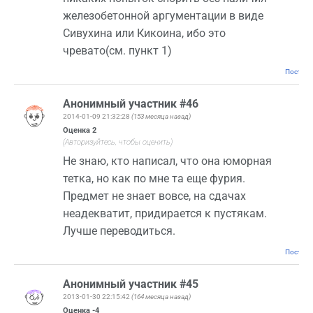
железобетонной аргументации в виде
Сивухина или Кикоина, ибо это
чревато(см. пункт 1)
Постоян
Анонимный участник #46
2014-01-09 21:32:28
(153 месяца назад)
Оценка
2
(Авторизуйтесь, чтобы оценить)
Не знаю, кто написал, что она юморная
тетка, но как по мне та еще фурия.
Предмет не знает вовсе, на сдачах
неадекватит, придирается к пустякам.
Лучше переводиться.
Постоян
Анонимный участник #45
2013-01-30 22:15:42
(164 месяца назад)
Оценка
-4