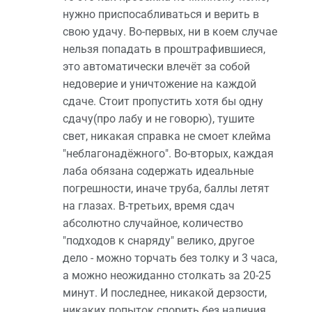
нужно приспосабливаться и верить в
свою удачу. Во-первых, ни в коем случае
нельзя попадать в проштрафившиеся,
это автоматически влечёт за собой
недоверие и уничтожение на каждой
сдаче. Стоит пропустить хотя бы одну
сдачу(про лабу и не говорю), тушите
свет, никакая справка не смоет клейма
"неблагонадёжного". Во-вторых, каждая
лаба обязана содержать идеальные
погрешности, иначе труба, баллы летят
на глазах. В-третьих, время сдач
абсолютно случайное, количество
"подходов к снаряду" велико, другое
дело - можно торчать без толку и 3 часа,
а можно неожиданно столкать за 20-25
минут. И последнее, никакой дерзости,
никаких попыток спорить без наличия