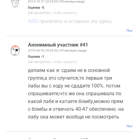
2010-10-27 22:23:53
(192 месяца назад)
Оценка
-5
(Авторизуйтесь, чтобы оценить)
НЛО
прилетело и оставило это здесь.
Постоян
Анонимный участник #41
2010-06-02 20:39:36
(197 месяцев назад)
Оценка
-1
(Авторизуйтесь, чтобы оценить)
делаем как я: сдаем не в основной
группе,а это случится,тк первые три
лабы вы с ходу не сдадите 100%. потом
спрашиваете,что же она спрашивала по
какой лабе и катаете бомбу,можно прям
с бомбы и отвечать 40-47 обеспечено. на
лабу она может вообще не посмотреть
Постоян