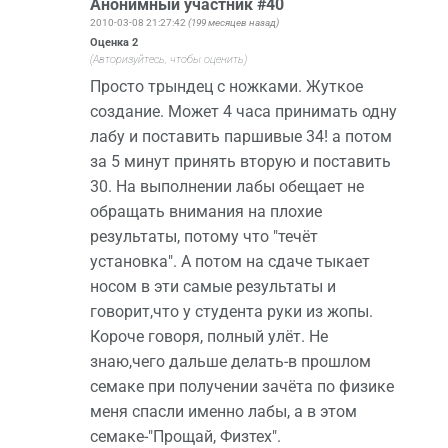
Анонимный участник #40
2010-03-08 21:27:42
(199 месяцев назад)
Оценка
2
(Авторизуйтесь, чтобы оценить)
Просто трындец с ножками. Жуткое
создание. Может 4 часа принимать одну
лабу и поставить паршивые 34! а потом
за 5 минут принять вторую и поставить
30. На выполнении лабы обещает не
обращать внимания на плохие
результаты, потому что "течёт
установка". А потом на сдаче тыкает
носом в эти самые результаты и
говорит,что у студента руки из жопы.
Короче говоря, полный улёт. Не
знаю,чего дальше делать-в прошлом
семаке при получении зачёта по физике
меня спасли именно лабы, а в этом
семаке-"Прощай, Физтех".