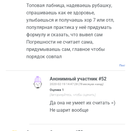
Топовая лабница, надеваешь рубашку,
спрашиваешь как ее здоровье,
улыбаешься и получаешь хор 7 или отл,
популярная практика у неё придумать
формулу и сказать, что вывел сам
Погрешности не считает сама,
придумываешь сам, главное чтобы
порядок совпал
Постоян
Анонимный участник #52
2020-02-19 14:47:28
(78 месяцев назад)
Оценка
1
(Авторизуйтесь, чтобы оценить)
Да она не умеет их считать =)
Не шарит вообще