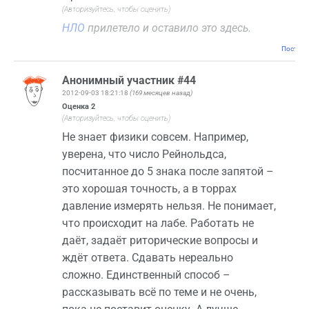
(Авторизуйтесь, чтобы оценить)
НЛО
прилетело и оставило это здесь.
Постоян
Анонимный участник #44
2012-09-03 18:21:18
(169 месяцев назад)
Оценка
2
(Авторизуйтесь, чтобы оценить)
Не знает физики совсем. Например,
уверена, что число Рейнольдса,
посчитанное до 5 знака после запятой –
это хорошая точность, а в торрах
давление измерять нельзя. Не понимает,
что происходит на лабе. Работать не
даёт, задаёт риторические вопросы и
ждёт ответа. Сдавать нереально
сложно. Единственный способ –
рассказывать всё по теме и не очень,