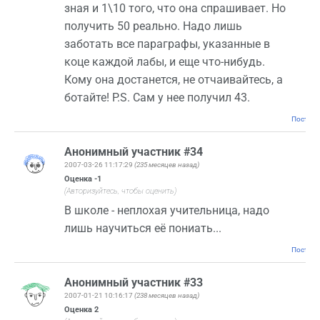
зная и 1\10 того, что она спрашивает. Но
получить 50 реально. Надо лишь
заботать все параграфы, указанные в
коце каждой лабы, и еще что-нибудь.
Кому она достанется, не отчаивайтесь, а
ботайте! P.S. Сам у нее получил 43.
Постоян
Анонимный участник #34
2007-03-26 11:17:29
(235 месяцев назад)
Оценка
-1
(Авторизуйтесь, чтобы оценить)
В школе - неплохая учительница, надо
лишь научиться её пониать...
Постоян
Анонимный участник #33
2007-01-21 10:16:17
(238 месяцев назад)
Оценка
2