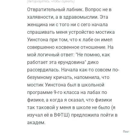
(Авторизуйтесь, чтобы оценить)
Отвратительный лабник. Вопрос не в
халявности, а в здравомыслии. Эта
женщина ни с того ни с сего начала
спрашивать меня устройство мостика
Уинстона при том, что к лабе он имел
совершенно косвенное отношение. На
мой логичный ответ: "Не помню, как
работает эта ерундовина" дико
рассердилась. Начала как-то совсем по-
безумному кричать, напомнила, что
мостик Уинстона был в школьной
программе 9-го класса на лабах по
физике, а когда я сказал, что физики
так таковой у меня в школе не было (я
изучал её в ВФТШ) предложила пойти в
академ.
Постоян