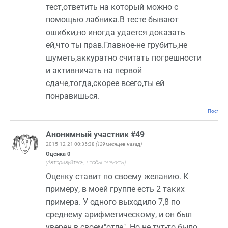
тест,ответить на который можно с
помощью лабника.В тесте бывают
ошибки,но иногда удается доказать
ей,что ты прав.Главное-не грубить,не
шуметь,аккуратно считать погрешности
и активничать на первой
сдаче,тогда,скорее всего,ты ей
понравишься.
Постоян
Анонимный участник #49
2015-12-21 00:35:38
(129 месяцев назад)
Оценка
0
(Авторизуйтесь, чтобы оценить)
Оценку ставит по своему желанию. К
примеру, в моей группе есть 2 таких
примера. У одного выходило 7,8 по
среднему арифметическому, и он был
уверен в своем"отле". Но не тут-то было,