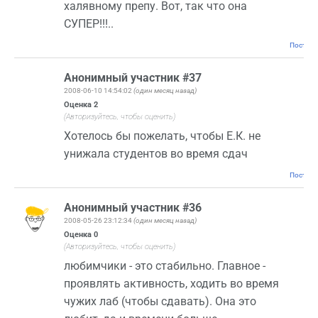
халявному препу. Вот, так что она
СУПЕР!!!..
Постоян
Анонимный участник #37
2008-06-10 14:54:02
(один месяц назад)
Оценка
2
(Авторизуйтесь, чтобы оценить)
Хотелось бы пожелать, чтобы Е.К. не
унижала студентов во время сдач
Постоян
Анонимный участник #36
2008-05-26 23:12:34
(один месяц назад)
Оценка
0
(Авторизуйтесь, чтобы оценить)
любимчики - это стабильно. Главное -
проявлять активность, ходить во время
чужих лаб (чтобы сдавать). Она это