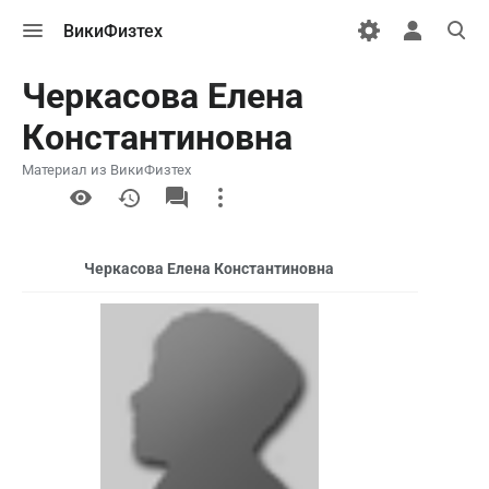
Открыть
Открыть
Откры
ВикиФизтех
меню
персональн
поиск
меню
Черкасова Елена
Константиновна
Материал из ВикиФизтех
More
actions
Черкасова Елена Константиновна