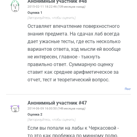
Анонимный участник #48
2015-02-11 18:22:46
(139 месяцев назад)
Оценка
1
(Авторизуйтесь, чтобы оценить)
Оставляет впечатление поверхностного
знания предмета. На сдачах лаб всегда
дает ужасные тесты, где есть несколько
вариантов ответа, ход мысли ей вообще
не интересен, главное - тыкнуть
правильно ответ. Суммарную оценку
ставит как среднее арифметическое за
отчет, тест и теоретический вопрос.
Постоян
Анонимный участник #47
2014-06-09 16:00:50
(148 месяцев назад)
Оценка
2
(Авторизуйтесь, чтобы оценить)
Если вы попали на лабы к Черкасовой -
то это как пробежка по минному полю,