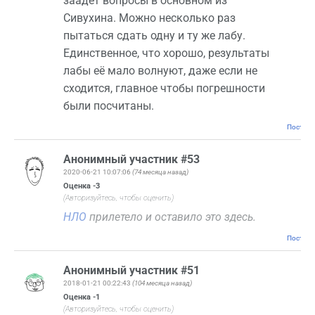
заадет вопросы в основном из
Сивухина. Можно несколько раз
пытаться сдать одну и ту же лабу.
Единственное, что хорошо, результаты
лабы её мало волнуют, даже если не
сходится, главное чтобы погрешности
были посчитаны.
Постоян
Анонимный участник #53
2020-06-21 10:07:06
(74 месяца назад)
Оценка
-3
(Авторизуйтесь, чтобы оценить)
НЛО
прилетело и оставило это здесь.
Постоян
Анонимный участник #51
2018-01-21 00:22:43
(104 месяца назад)
Оценка
-1
(Авторизуйтесь, чтобы оценить)