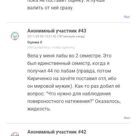
пока не поставит оценку. А лучше
валить от неё сразу.
Постоян
Анонимный участник #43
2011-03-03 13:31:42
(187 месяцев назад)
Оценка
0
(Авторизуйтесь, чтобы оценить)
Вела у меня лабы во 2 семестре. Это
был единственный семестр, когда я
получил 44 по лабам (правда, потом
Кириченко на зачёте поставил отл, ибо
он мировой мужик). Как-то раз добил её
вопрос: "Что нужно для наблюдения
поверхностного натяжения?" Оказалось,
жидкость.
Постоян
Анонимный участник #42