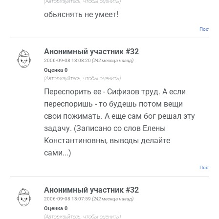
(Авторизуйтесь, чтобы оценить)
обьяснять не умеет!
Постоян
Анонимный участник #32
2006-09-08 13:08:20
(242 месяца назад)
Оценка
0
(Авторизуйтесь, чтобы оценить)
Переспорить ее - Сифизов труд. А если
переспоришь - то будешь потом вещи
свои пожимать. А еще сам бог решал эту
задачу. (Записано со слов Елены
Константиновны, выводы делайте
сами...)
Постоян
Анонимный участник #32
2006-09-08 13:07:59
(242 месяца назад)
Оценка
0
(Авторизуйтесь, чтобы оценить)