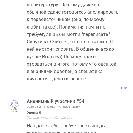
на литературу. Поэтому даже на
обычной сдаче готовьтесь апеллировать
к первоисточникам (она, по-моему,
любит такое). Понимания почти не
требует, лишь бы могли "переписать"
Сивухина. Считает, что это поможет. С
ней не стоит спорить. В общении всяко
лучше Ипатова) Не могу плохо
отозваться в итоге, потому что оценкой
и знаниями доволен, а специфика
личности -- дело не первое.
Постоян
Анонимный участник #54
2020-06-21 11:38:52
(74 месяца назад)
Оценка
0
(Авторизуйтесь, чтобы оценить)
На сдаче лабы требует все выводы,