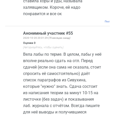
ставила хоры и уды, называла
халявщиком. Короче, ей надо
понравится и все ок
Постоян
Анонимный участник #55
2020-10-20 20:31:29
(70 месяцев назад)
Оценка
0
(Авторизуйтесь, чтобы оценить)
Вела лабы по терме. В целом, лабы у неё
вполне реально сдать на отл. Перед
сдачей (если она сама не сказала, стоит
спросить её самостоятельно) даёт
список параграфов из Сивухина,
которые "нужно" знать. Сдача состоит
из написания теории за минут 10-15 на
листочке (без задач) и показывания
лаб. журнала с отчётом. Всегда пишите
для неё выводы и получившиеся