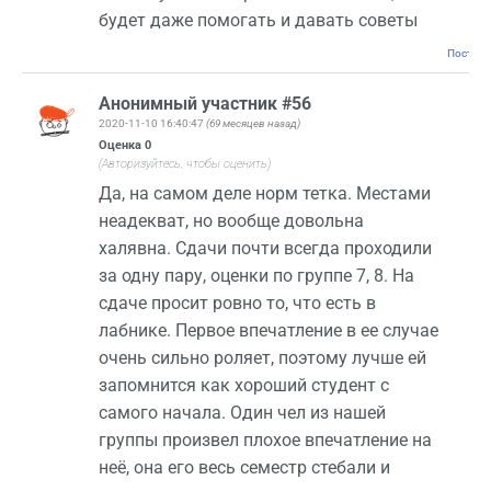
будет даже помогать и давать советы
Постоян
Анонимный участник #56
2020-11-10 16:40:47
(69 месяцев назад)
Оценка
0
(Авторизуйтесь, чтобы оценить)
Да, на самом деле норм тетка. Местами
неадекват, но вообще довольна
халявна. Сдачи почти всегда проходили
за одну пару, оценки по группе 7, 8. На
сдаче просит ровно то, что есть в
лабнике. Первое впечатление в ее случае
очень сильно роляет, поэтому лучше ей
запомнится как хороший студент с
самого начала. Один чел из нашей
группы произвел плохое впечатление на
неё, она его весь семестр стебали и