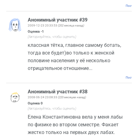
Постоян
Анонимный участник #39
2009-12-23 20:33:53
(202 месяца назад)
Оценка
-1
(Авторизуйтесь, чтобы оценить)
классная тётка, главное самому ботать,
тогда все будет)во только к женской
половине населения у её несколько
отрицательное отношение...
Постоян
Анонимный участник #38
2008-06-24 23:08:33
(220 месяцев назад)
Оценка
0
(Авторизуйтесь, чтобы оценить)
Елена Константиновна вела у меня лабы
по физике во втором семестре. Факает
жестко только на первых двух лабах.