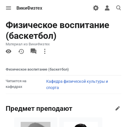
Открыть
Открыть
Откры
ВикиФизтех
меню
персональн
поиск
меню
Физическое воспитание
(баскетбол)
Материал из ВикиФизтех
More
actions
Физическое воспитание (баскетбол)
Читается на
Кафедра физической культуры и
кафедрах
спорта
Предмет преподают