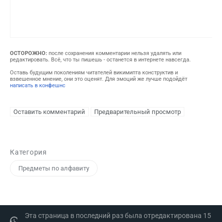
ОСТОРОЖНО:
после сохранения комментарии нельзя удалять или
редактировать. Всё, что ты пишешь - останется в интернете навсегда.
Оставь будущим поколениям читателей викимипта конструктив и
взвешенное мнение, они это оценят. Для эмоций же лучше подойдёт
написать в конфешнс
Категория
Предметы по алфавиту
Эта страница в последний раз была отредактирована 15