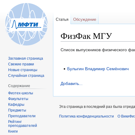
Статья
Обсуждение
ФизФак МГУ
Перейти
Перейти
Список выпускников физического фа
к
к
Заглавная страница
навигации
поиску
Свежие правки
Булыгин Владимир Семёнович
Новые страницы
Случайная страница
Добавить...
Содержание
Физтех-школы
Факультеты
Кафедры
Эта страница в последний раз была отреда
Предметы
Преподаватели
Политика конфиденциальности
О ВикиФи
Рейтинг
преподавателей
Книги