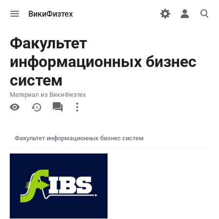
Открыть
Открыть
Откры
ВикиФизтех
меню
персональн
поиск
меню
Факультет
информационных бизнес
систем
Материал из ВикиФизтех
More
actions
Факультет информационных бизнес систем