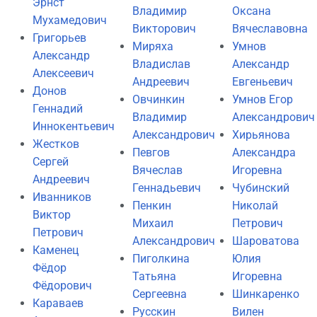
Эрнст
Владимир
Оксана
Мухамедович
Викторович
Вячеславовна
Григорьев
Миряха
Умнов
Александр
Владислав
Александр
Алексеевич
Андреевич
Евгеньевич
Донов
Овчинкин
Умнов Егор
Геннадий
Владимир
Александрович
Иннокентьевич
Александрович
Хирьянова
Жестков
Певгов
Александра
Сергей
Вячеслав
Игоревна
Андреевич
Геннадьевич
Чубинский
Иванников
Пенкин
Николай
Виктор
Михаил
Петрович
Петрович
Александрович
Шароватова
Каменец
Пиголкина
Юлия
Фёдор
Татьяна
Игоревна
Фёдорович
Сергеевна
Шинкаренко
Караваев
Русскин
Вилен