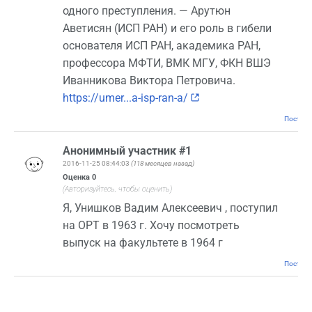
одного преступления. — Арутюн
Аветисян (ИСП РАН) и его роль в гибели
основателя ИСП РАН, академика РАН,
профессора МФТИ, ВМК МГУ, ФКН ВШЭ
Иванникова Виктора Петровича.
https://umer...a-isp-ran-a/
Постоян
Анонимный участник #1
2016-11-25 08:44:03
(118 месяцев назад)
Оценка
0
(Авторизуйтесь, чтобы оценить)
Я, Унишков Вадим Алексеевич , поступил
на ОРТ в 1963 г. Хочу посмотреть
выпуск на факультете в 1964 г
Постоян