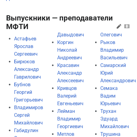
Выпускники — преподаватели
МФТИ
Давыдович
Олегович
Астафьев
Коргин
Рыков
Ярослав
Николай
Владимир
Сергеевич
Андреевич
Васильевич
Бирюков
Красавин
Самарский
Александр
Александр
Юрий
Гаврилович
Алексеевич
Александрович
Бубнов
Кривцов
Семака
Георгий
Валерий
Вадим
Григорьевич
Евгеньевич
Юрьевич
Владимиров
Лейман
Трухан
Сергей
Владимир
Эдуард
Михайлович
Георгиевич
Михайлович
Габидулин
Метлов
Трушина