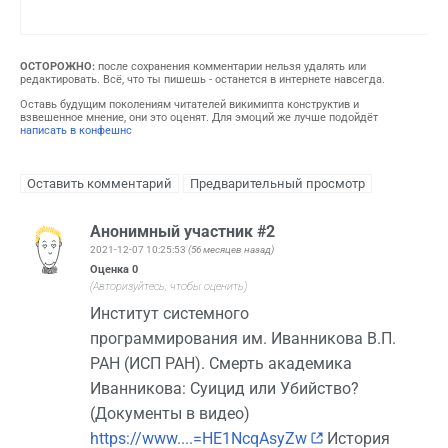
ОСТОРОЖНО:
после сохранения комментарии нельзя удалять или
редактировать. Всё, что ты пишешь - останется в интернете навсегда.
Оставь будущим поколениям читателей викимипта конструктив и
взвешенное мнение, они это оценят. Для эмоций же лучше подойдёт
написать в конфешнс
Анонимный участник #2
2021-12-07 10:25:53
(56 месяцев назад)
Оценка
0
(Авторизуйтесь, чтобы оценить)
Институт системного
программирования им. Иванникова В.П.
РАН (ИСП РАН). Смерть академика
Иванникова: Суицид или Убийство?
(Документы в видео)
https://www....=HE1NcqAsyZw
История