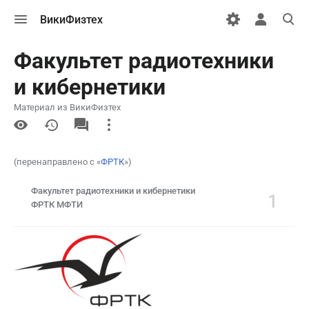
Открыть
Открыть
Откры
ВикиФизтех
меню
персональн
поиск
меню
Факультет радиотехники
и кибернетики
Материал из ВикиФизтех
More
actions
(перенаправлено с «
ФРТК
»)
Факультет радиотехники и кибернетики
1
ФРТК МФТИ