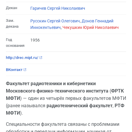
Декан
Гаричев Сергей Николаевич
Зам.
Русскин Сергей Олегович
,
Донов Геннадий
декана
Иннокентьевич
,
Чекушкин Юрий Николаевич
Год
1956
основания
http://drec.mipt.ru/
ВКонтакт
Факультет радиотехники и кибернетики
Московского физико-технического института
(
ФРТК
МФТИ
) — один из четырёх первых факультетов МФТИ
(ранее назывался
радиотехнический факультет
,
РТФ
МФТИ
).
Специальности факультета связаны с проблемами
обработки и передачи информации, начиная от