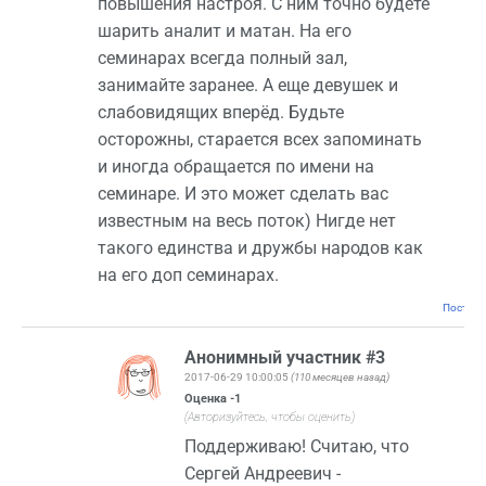
повышения настроя. С ним точно будете
шарить аналит и матан. На его
семинарах всегда полный зал,
занимайте заранее. А еще девушек и
слабовидящих вперёд. Будьте
осторожны, старается всех запоминать
и иногда обращается по имени на
семинаре. И это может сделать вас
известным на весь поток) Нигде нет
такого единства и дружбы народов как
на его доп семинарах.
Постоян
Анонимный участник #3
2017-06-29 10:00:05
(110 месяцев назад)
Оценка
-1
(Авторизуйтесь, чтобы оценить)
Поддерживаю! Считаю, что
Сергей Андреевич -