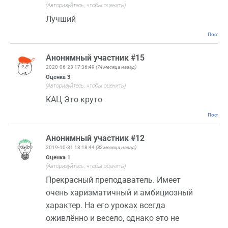
(Авторизуйтесь, чтобы оценить)
Лучший
Постоян
Анонимный участник #15
2020-06-23 17:36:49
(74 месяца назад)
Оценка
3
(Авторизуйтесь, чтобы оценить)
КАЦ Это круто
Постоян
Анонимный участник #12
2019-10-31 13:18:44
(82 месяца назад)
Оценка
1
(Авторизуйтесь, чтобы оценить)
Прекрасный преподаватель. Имеет
очень харизматичный и амбициозный
характер. На его уроках всегда
оживлённо и весело, однако это не