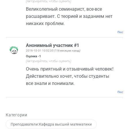
(Авторизуйтесь, чтобы оценить)
Великолепный семинарист, все-все
расшаривает. С теорией и заданием нет
никаких проблем.
Постоян
Анонимный участник #1
2016-10-31 10:02:35
(118 месяцев назад)
Оценка
-1
(Авторизуйтесь, чтобы оценить)
Очень приятный и отзывчивый человек!
Действительно хочет, чтобы студенты
все знали и понимали.
Постоян
Категории
Преподаватели:Кафедра высшей математики