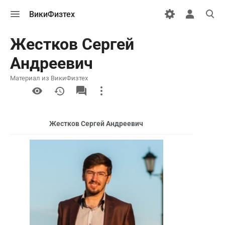
Открыть
Открыть
Откры
ВикиФизтех
меню
персональн
поиск
меню
Жестков Сергей
Андреевич
Материал из ВикиФизтех
More
actions
Жестков Сергей Андреевич