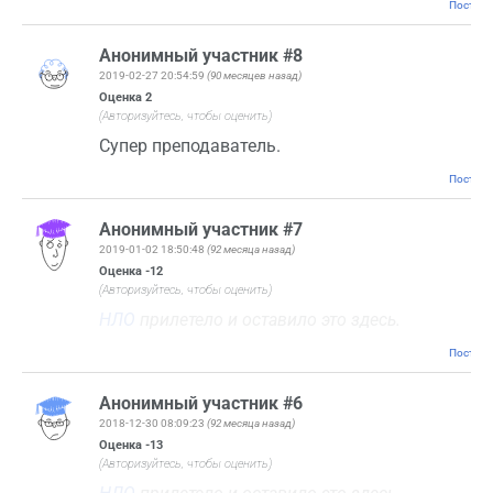
Постоян
Анонимный участник #8
2019-02-27 20:54:59
(90 месяцев назад)
Оценка
2
(Авторизуйтесь, чтобы оценить)
Супер преподаватель.
Постоян
Анонимный участник #7
2019-01-02 18:50:48
(92 месяца назад)
Оценка
-12
(Авторизуйтесь, чтобы оценить)
НЛО
прилетело и оставило это здесь.
Постоян
Анонимный участник #6
2018-12-30 08:09:23
(92 месяца назад)
Оценка
-13
(Авторизуйтесь, чтобы оценить)