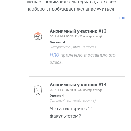
мешает пониманию материала, а скорее
наоборот, пробуждает желание учиться.
Постоян
Анонимный участник #13
2019-11-03 05:25:51
(82 месяца назад)
Оценка
-4
(Авторизуйтесь, чтобы оценить)
НЛО
прилетело и оставило это
здесь.
Анонимный участник #14
2019-11-03 07:46:01
(82 месяца назад)
Оценка
4
(Авторизуйтесь, чтобы оценить)
Что за история с 11
факультетом?