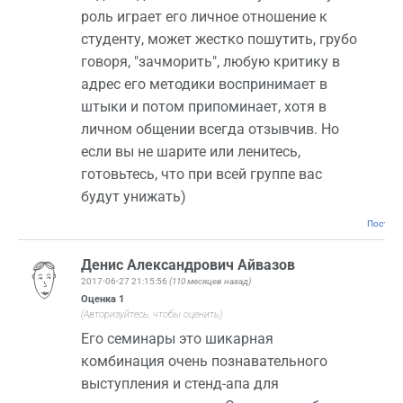
роль играет его личное отношение к
студенту, может жестко пошутить, грубо
говоря, "зачморить", любую критику в
адрес его методики воспринимает в
штыки и потом припоминает, хотя в
личном общении всегда отзывчив. Но
если вы не шарите или ленитесь,
готовьтесь, что при всей группе вас
будут унижать)
Постоян
Денис Александрович Айвазов
2017-06-27 21:15:56
(110 месяцев назад)
Оценка
1
(Авторизуйтесь, чтобы оценить)
Его семинары это шикарная
комбинация очень познавательного
выступления и стенд-апа для