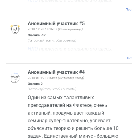
НЛО
прилетело и оставило это здесь.
Постоян
Анонимный участник #5
2018-12-28 18:16:07
(92 месяца назад)
Оценка
-17
(Авторизуйтесь, чтобы оценить)
НЛО
прилетело и оставило это здесь.
Постоян
Анонимный участник #4
2018-01-19 19:53:46
(104 месяца назад)
Оценка
2
(Авторизуйтесь, чтобы оценить)
Один из самых талантливых
преподавателей на Физтехе, очень
активный, продумывает каждый
семинар супер-тщательно, успевает
объяснить теорию и решить больше 10
задач. Единственный минус - большую