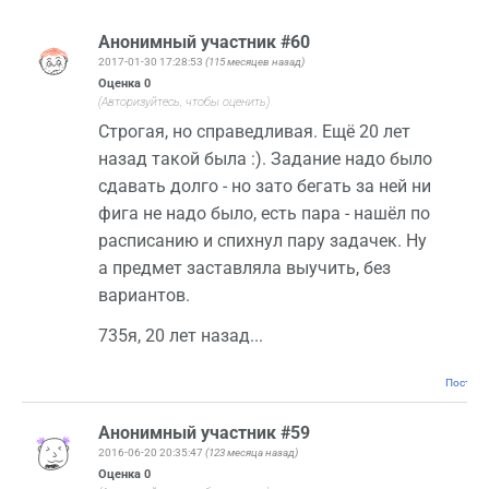
Анонимный участник #60
2017-01-30 17:28:53
(115 месяцев назад)
Оценка
0
(Авторизуйтесь, чтобы оценить)
Строгая, но справедливая. Ещё 20 лет
назад такой была :). Задание надо было
сдавать долго - но зато бегать за ней ни
фига не надо было, есть пара - нашёл по
расписанию и спихнул пару задачек. Ну
а предмет заставляла выучить, без
вариантов.
735я, 20 лет назад...
Постоян
Анонимный участник #59
2016-06-20 20:35:47
(123 месяца назад)
Оценка
0