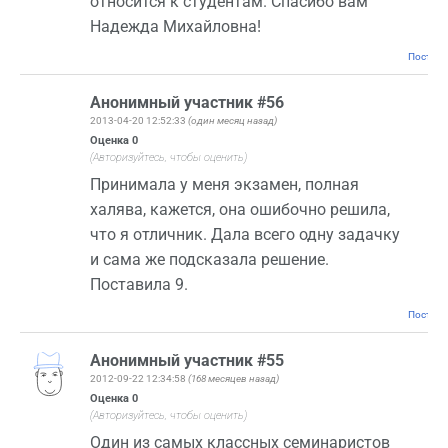
относится к студентам. Спасибо вам
Надежда Михайловна!
Постоян
Анонимный участник #56
2013-04-20 12:52:33
(один месяц назад)
Оценка
0
(Авторизуйтесь, чтобы оценить)
Принимала у меня экзамен, полная
халява, кажется, она ошибочно решила,
что я отличник. Дала всего одну задачку
и сама же подсказала решение.
Поставила 9.
Постоян
Анонимный участник #55
2012-09-22 12:34:58
(168 месяцев назад)
Оценка
0
(Авторизуйтесь, чтобы оценить)
Один из самых классных семинаристов