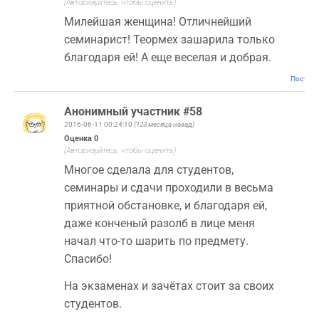
(Авторизуйтесь, чтобы оценить)
Милейшая женщина! Отличнейший
семинарист! Теормех зашарила только
благодаря ей! А еще веселая и добрая.
Постоян
Анонимный участник #58
2016-06-11 00:24:10
(123 месяца назад)
Оценка
0
(Авторизуйтесь, чтобы оценить)
Многое сделала для студентов,
семинары и сдачи проходили в весьма
приятной обстановке, и благодаря ей,
даже конченый разолб в лице меня
начал что-то шарить по предмету.
Спасибо!
На экзаменах и зачётах стоит за своих
студентов.