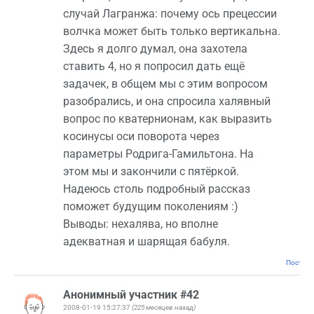
случай Лагранжа: почему ось прецессии
волчка может быть только вертикальна.
Здесь я долго думал, она захотела
ставить 4, но я попросил дать ещё
задачек, в общем мы с этим вопросом
разобрались, и она спросила халявный
вопрос по кватернионам, как выразить
косинусы оси поворота через
параметры Родрига-Гамильтона. На
этом мы и закончили с пятёркой.
Надеюсь столь подробный рассказ
поможет будущим поколениям :)
Выводы: нехалява, но вполне
адекватная и шарящая бабуля.
Постоян
Анонимный участник #42
2008-01-19 15:27:37
(225 месяцев назад)