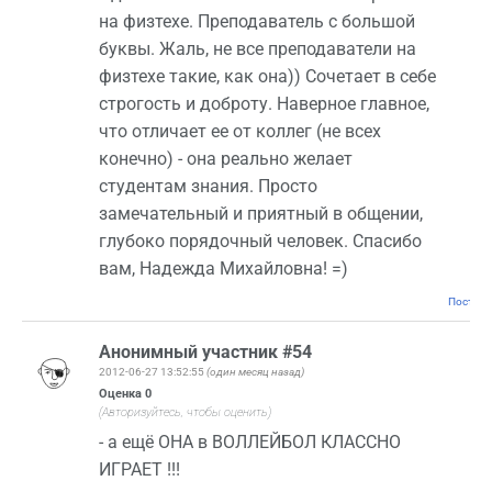
на физтехе. Преподаватель с большой
буквы. Жаль, не все преподаватели на
физтехе такие, как она)) Сочетает в себе
строгость и доброту. Наверное главное,
что отличает ее от коллег (не всех
конечно) - она реально желает
студентам знания. Просто
замечательный и приятный в общении,
глубоко порядочный человек. Спасибо
вам, Надежда Михайловна! =)
Постоян
Анонимный участник #54
2012-06-27 13:52:55
(один месяц назад)
Оценка
0
(Авторизуйтесь, чтобы оценить)
- а ещё ОНА в ВОЛЛЕЙБОЛ КЛАССНО
ИГРАЕТ !!!