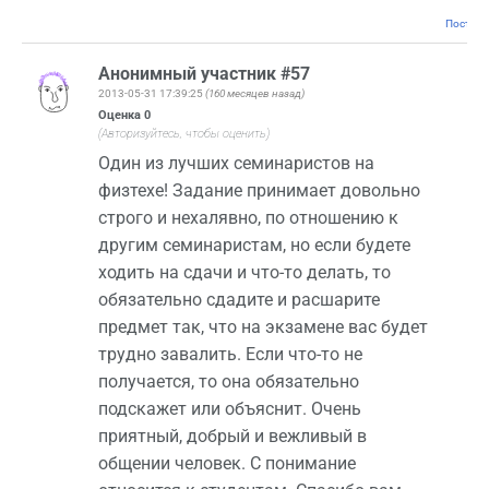
Постоян
Анонимный участник #57
2013-05-31 17:39:25
(160 месяцев назад)
Оценка
0
(Авторизуйтесь, чтобы оценить)
Один из лучших семинаристов на
физтехе! Задание принимает довольно
строго и нехалявно, по отношению к
другим семинаристам, но если будете
ходить на сдачи и что-то делать, то
обязательно сдадите и расшарите
предмет так, что на экзамене вас будет
трудно завалить. Если что-то не
получается, то она обязательно
подскажет или объяснит. Очень
приятный, добрый и вежливый в
общении человек. С понимание