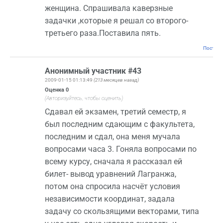
женщина. Спрашивала каверзные
задачки ,которые я решал со второго-
третьего раза.Поставила пять.
Постоян
Анонимный участник #43
2009-01-15 01:13:49
(213 месяцев назад)
Оценка
0
(Авторизуйтесь, чтобы оценить)
Сдавал ей экзамен, третий семестр, я
был последним сдающим с факультета,
последним и сдал, она меня мучала
вопросами часа 3. Гоняла вопросами по
всему курсу, сначала я рассказал ей
билет- вывод уравнений Лагранжа,
потом она спросила насчёт условия
независимости координат, задала
задачу со скользящими векторами, типа