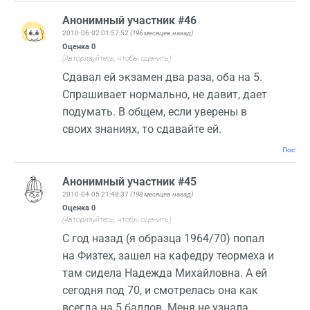
Анонимный участник #46
2010-06-02 01:57:52
(196 месяцев назад)
Оценка
0
(Авторизуйтесь, чтобы оценить)
Сдавал ей экзамен два раза, оба на 5.
Спрашивает нормально, не давит, дает
подумать. В общем, если уверены в
своих знаниях, то сдавайте ей.
Постоян
Анонимный участник #45
2010-04-05 21:48:37
(198 месяцев назад)
Оценка
0
(Авторизуйтесь, чтобы оценить)
С год назад (я образца 1964/70) попал
на Физтех, зашел на кафедру теормеха и
там сидела Надежда Михайловна. А ей
сегодня под 70, и смотрелась она как
всегда на 5 баллов. Меня не узнала,