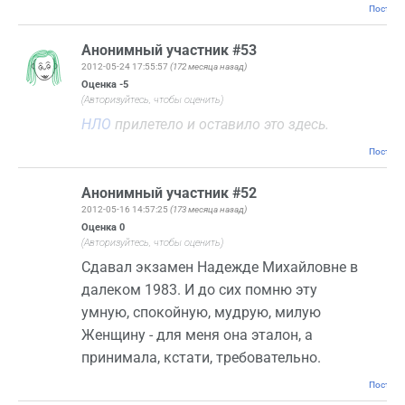
Постоян
Анонимный участник #53
2012-05-24 17:55:57
(172 месяца назад)
Оценка
-5
(Авторизуйтесь, чтобы оценить)
НЛО
прилетело и оставило это здесь.
Постоян
Анонимный участник #52
2012-05-16 14:57:25
(173 месяца назад)
Оценка
0
(Авторизуйтесь, чтобы оценить)
Сдавал экзамен Надежде Михайловне в
далеком 1983. И до сих помню эту
умную, спокойную, мудрую, милую
Женщину - для меня она эталон, а
принимала, кстати, требовательно.
Постоян