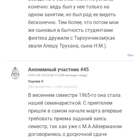
конечно: ведь был у нее только на
одном занятии, но был рад ее видеть
бесконечно. Тем более, что потом мои
же сыновья в бытность студентами
физтеха дружили с Тархунчиком(как
звали Алешу Трухана, сына Н.М.).
Постоян
Анонимный участник #45
2009-08-29 03:38:13
(206 месяцев назад)
Оценка
0
(Авторизуйтесь, чтобы оценить)
В весеннем семестре 1965-го она стала
нашей семинаристкой. С приятелем
пришли в самом начале марта впервые
требовать приема заданий заесь
семестр, так как уже с М.А.Айзерманом
договорились о досрочной сдаче