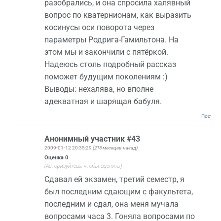
разобрались, и она спросила халявный
вопрос по кватернионам, как выразить
косинусы оси поворота через
параметры Родрига-Гамильтона. На
этом мы и закончили с пятёркой.
Надеюсь столь подробный рассказ
поможет будущим поколениям :)
Выводы: нехалява, но вполне
адекватная и шарящая бабуля.
Постоян
Анонимный участник #43
2009-01-12 20:35:29
(213 месяцев назад)
Оценка
0
(Авторизуйтесь, чтобы оценить)
Сдавал ей экзамен, третий семестр, я
был последним сдающим с факультета,
последним и сдал, она меня мучала
вопросами часа 3. Гоняла вопросами по