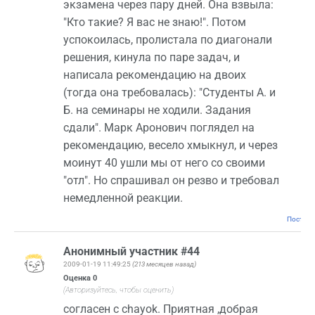
экзамена через пару дней. Она взвыла:
"Кто такие? Я вас не знаю!". Потом
успокоилась, пролистала по диагонали
решения, кинула по паре задач, и
написала рекомендацию на двоих
(тогда она требовалась): "Студенты А. и
Б. на семинары не ходили. Задания
сдали". Марк Аронович поглядел на
рекомендацию, весело хмыкнул, и через
моинут 40 ушли мы от него со своими
"отл". Но спрашивал он резво и требовал
немедленной реакции.
Постоян
Анонимный участник #44
2009-01-19 11:49:25
(213 месяцев назад)
Оценка
0
(Авторизуйтесь, чтобы оценить)
согласен с chayok. Приятная ,добрая