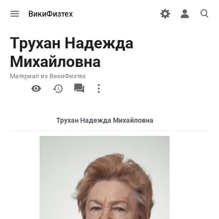
Открыть
Открыть
Откры
ВикиФизтех
меню
персональн
поиск
меню
Трухан Надежда
Михайловна
Материал из ВикиФизтех
More
actions
Трухан Надежда Михайловна