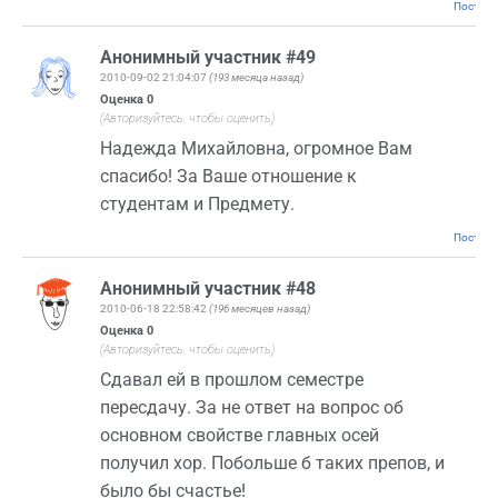
Постоян
Анонимный участник #49
2010-09-02 21:04:07
(193 месяца назад)
Оценка
0
(Авторизуйтесь, чтобы оценить)
Надежда Михайловна, огромное Вам
спасибо! За Ваше отношение к
студентам и Предмету.
Постоян
Анонимный участник #48
2010-06-18 22:58:42
(196 месяцев назад)
Оценка
0
(Авторизуйтесь, чтобы оценить)
Сдавал ей в прошлом семестре
пересдачу. За не ответ на вопрос об
основном свойстве главных осей
получил хор. Побольше б таких препов, и
было бы счастье!