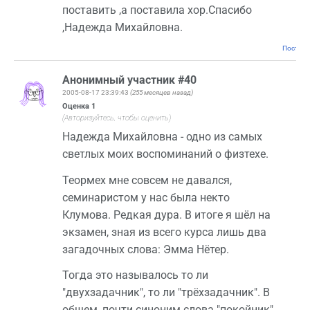
поставить ,а поставила хор.Спасибо
,Надежда Михайловна.
Постоян
Анонимный участник #40
2005-08-17 23:39:43
(255 месяцев назад)
Оценка
1
(Авторизуйтесь, чтобы оценить)
Надежда Михайловна - одно из самых
светлых моих воспоминаний о физтехе.
Теормех мне совсем не давался,
семинаристом у нас была некто
Клумова. Редкая дура. В итоге я шёл на
экзамен, зная из всего курса лишь два
загадочных слова: Эмма Нётер.
Тогда это называлось то ли
"двухзадачник", то ли "трёхзадачник". В
общем, почти синоним слова "покойник".