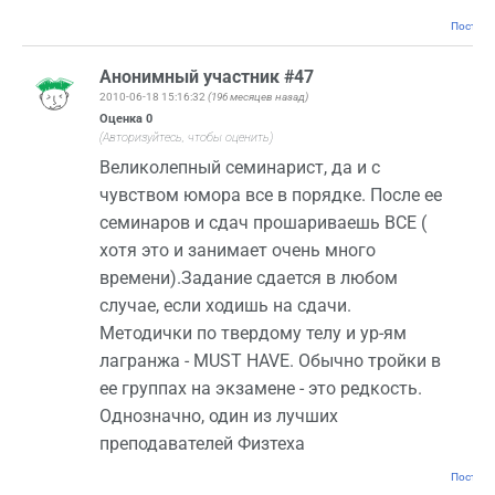
Постоян
Анонимный участник #47
2010-06-18 15:16:32
(196 месяцев назад)
Оценка
0
(Авторизуйтесь, чтобы оценить)
Великолепный семинарист, да и с
чувством юмора все в порядке. После ее
семинаров и сдач прошариваешь ВСЕ (
хотя это и занимает очень много
времени).Задание сдается в любом
случае, если ходишь на сдачи.
Методички по твердому телу и ур-ям
лагранжа - MUST HAVE. Обычно тройки в
ее группах на экзамене - это редкость.
Однозначно, один из лучших
преподавателей Физтеха
Постоян