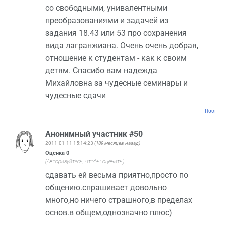
со свободными, унивалентными
преобразованиями и задачей из
задания 18.43 или 53 про сохранения
вида лагранжиана. Очень очень добрая,
отношение к студентам - как к своим
детям. Спасибо вам надежда
Михайловна за чудесные семинары и
чудесные сдачи
Постоян
Анонимный участник #50
2011-01-11 15:14:23
(189 месяцев назад)
Оценка
0
(Авторизуйтесь, чтобы оценить)
сдавать ей весьма приятно,просто по
общению.спрашивает довольно
много,но ничего страшного,в пределах
основ.в общем,однозначно плюс)