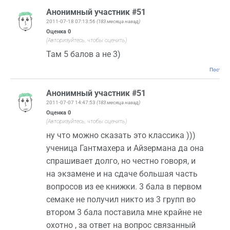
Анонимный участник #51
2011-07-18 07:13:56
(183 месяца назад)
Оценка
0
(Авторизуйтесь, чтобы оценить)
Там 5 балов а не 3)
Постоян
Анонимный участник #51
2011-07-07 14:47:53
(183 месяца назад)
Оценка
0
(Авторизуйтесь, чтобы оценить)
ну что можно сказать это классика )))
ученица Гантмахера и Айзермана да она
спрашивает долго, но честно говоря, и
на экзамене и на сдаче большая часть
вопросов из ее книжки. 3 бала в первом
семаке не получил никто из 3 групп во
втором 3 бала поставила мне крайне не
охотно , за ответ на вопрос связанный