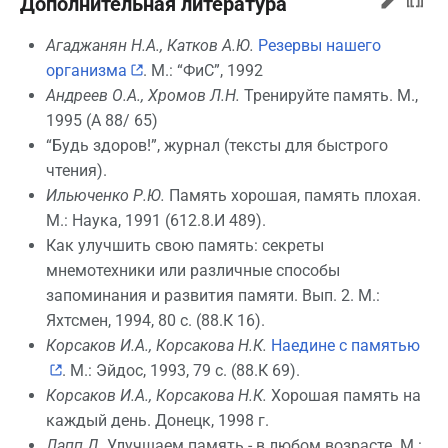
Дополнительная литература
Агаджанян Н.А., Катков А.Ю.
Резервы нашего
организма
. М.: “ФиС”, 1992
Андреев О.А., Хромов Л.Н.
Тренируйте память. М.,
1995 (А 88/ 65)
“Будь здоров!”, журнал (тексты для быстрого
чтения).
Ильюченко Р.Ю.
Память хорошая, память плохая.
М.: Наука, 1991 (612.8.И 489).
Как улучшить свою память: секреты
мнемотехники или различные способы
запоминания и развития памяти. Вып. 2. М.:
Яхтсмен, 1994, 80 с. (88.К 16).
Корсаков И.А., Корсакова Н.К.
Наедине с памятью
. М.: Эйдос, 1993, 79 с. (88.К 69).
Корсаков И.А., Корсакова Н.К.
Хорошая память на
каждый день. Донецк, 1998 г.
Лапп Д.
Улучшаем память - в любом возрасте. М.: