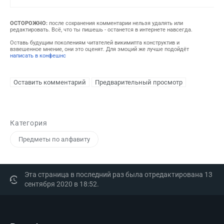
ОСТОРОЖНО:
после сохранения комментарии нельзя удалять или
редактировать. Всё, что ты пишешь - останется в интернете навсегда.
Оставь будущим поколениям читателей викимипта конструктив и
взвешенное мнение, они это оценят. Для эмоций же лучше подойдёт
написать в конфешнс
Категория
Предметы по алфавиту
Эта страница в последний раз была отредактирована 13
сентября 2020 в 18:52.