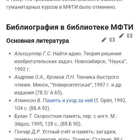
гуманитарных курсов в МФТИ было отменено.
Библиография в библиотеке МФТИ
Основная литература
Альтшуллер Г.С.
Найти идею. Теория решения
изобретательских задач. Новосибирск, “Наука”,
1992 г.
Андреев О.А., Хромов Л.Н.
Техника быстрого
чтения. Минск, “Унiверситетскае”, 1997 г. и др.
издания (78.3/ А 65),
Аткинсон В.
Память и уход за ней
. Орёл, 1992,
104 с. (88.А 92).
Бузан Т.
Скоростная память, пер. с англ. М.:
Эйдос, 1995, 128 с., (88.Б 90).
Гончар Д.Р.
Устный счёт и память: загадки,
приёмы развития, игры. Донецк: Сталкер, 98 г.