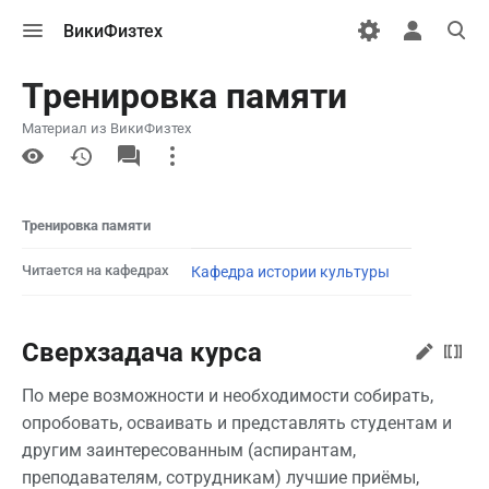
Открыть
Открыть
Откры
ВикиФизтех
меню
персональн
поиск
меню
Тренировка памяти
Материал из ВикиФизтех
More
actions
Тренировка памяти
Читается на кафедрах
Кафедра истории культуры
Сверхзадача курса
По мере возможности и необходимости собирать,
опробовать, осваивать и представлять студентам и
другим заинтересованным (аспирантам,
преподавателям, сотрудникам) лучшие приёмы,