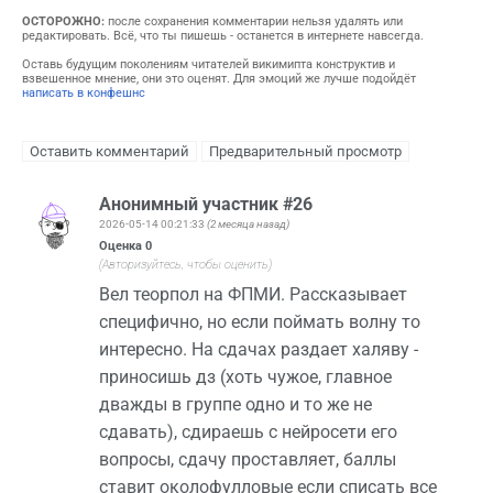
ОСТОРОЖНО:
после сохранения комментарии нельзя удалять или
редактировать. Всё, что ты пишешь - останется в интернете навсегда.
Оставь будущим поколениям читателей викимипта конструктив и
взвешенное мнение, они это оценят. Для эмоций же лучше подойдёт
написать в конфешнс
Анонимный участник #26
2026-05-14 00:21:33
(2 месяца назад)
Оценка
0
(Авторизуйтесь, чтобы оценить)
Вел теорпол на ФПМИ. Рассказывает
специфично, но если поймать волну то
интересно. На сдачах раздает халяву -
приносишь дз (хоть чужое, главное
дважды в группе одно и то же не
сдавать), сдираешь с нейросети его
вопросы, сдачу проставляет, баллы
ставит околофулловые если списать все