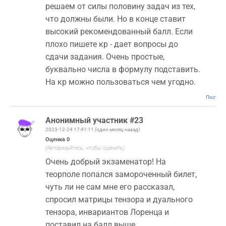
решаем от силы половину задач из тех,
что должны были. Но в конце ставит
высокий рекомендованный балл. Если
плохо пишете кр - дает вопросы до
сдачи задания. Очень простые,
буквально числа в формулу подставить.
На кр можно пользоваться чем угодно.
Постоян
Анонимный участник #23
2023-12-24 17:41:11
(один месяц назад)
Оценка
0
(Авторизуйтесь, чтобы оценить)
Очень добрый экзаменатор! На
теорполе попался замороченный билет,
чуть ли не сам мне его рассказал,
спросил матрицы тензора и дуального
тензора, инвариантов Лоренца и
поставил на балл выше