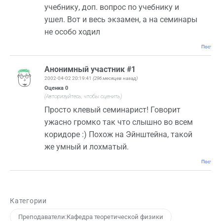
учебнику, доп. вопрос по учебнику и
ушел. Вот и весь экзамен, а на семинары
не особо ходил
Постоян
Анонимный участник #1
2002-04-02 20:19:41
(296 месяцев назад)
Оценка
0
(Авторизуйтесь, чтобы оценить)
Просто клевый семинарист! Говорит
ужасно громко так что слышно во всем
коридоре :) Похож на Эйнштейна, такой
же умный и лохматый.
Постоян
Категории
Преподаватели:Кафедра теоретической физики