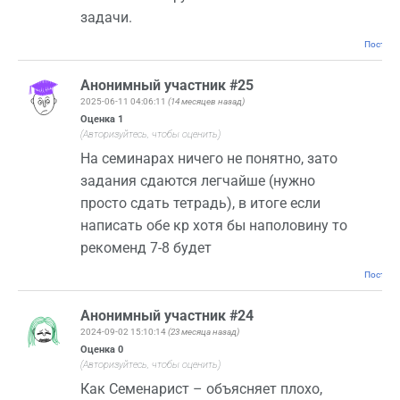
задачи.
Постоян
Анонимный участник #25
2025-06-11 04:06:11
(14 месяцев назад)
Оценка
1
(Авторизуйтесь, чтобы оценить)
На семинарах ничего не понятно, зато
задания сдаются легчайше (нужно
просто сдать тетрадь), в итоге если
написать обе кр хотя бы наполовину то
рекоменд 7-8 будет
Постоян
Анонимный участник #24
2024-09-02 15:10:14
(23 месяца назад)
Оценка
0
(Авторизуйтесь, чтобы оценить)
Как Семенарист – объясняет плохо,