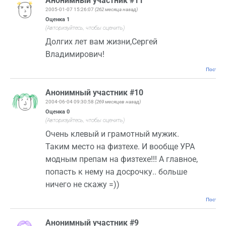
Анонимный участник #11
2005-01-07 15:26:07
(262 месяца назад)
Оценка
1
(Авторизуйтесь, чтобы оценить)
Долгих лет вам жизни,Сергей
Владимирович!
Постоян
Анонимный участник #10
2004-06-04 09:30:58
(269 месяцев назад)
Оценка
0
(Авторизуйтесь, чтобы оценить)
Очень клевый и грамотный мужик.
Таким место на физтехе. И вообще УРА
модным препам на физтехе!!! А главное,
попасть к нему на досрочку.. больше
ничего не скажу =))
Постоян
Анонимный участник #9