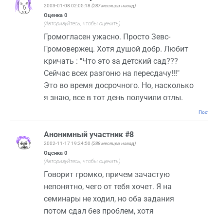
2003-01-08 02:05:18
(287 месяцев назад)
Оценка
0
(Авторизуйтесь, чтобы оценить)
Громогласен ужасно. Просто Зевс-
Громовержец. Хотя душой добр. Любит
кричать : "Что это за детский сад???
Сейчас всех разгоню на пересдачу!!!"
Это во время досрочного. Но, насколько
я знаю, все в тот день получили отлы.
Постоян
Анонимный участник #8
2002-11-17 19:24:50
(288 месяцев назад)
Оценка
0
(Авторизуйтесь, чтобы оценить)
Говорит громко, причем зачастую
непонятно, чего от тебя хочет. Я на
семинары не ходил, но оба задания
потом сдал без проблем, хотя