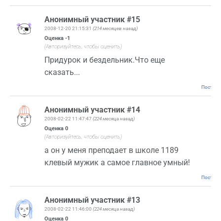
Анонимный участник #15
2008-12-20 21:15:31
(214 месяцев назад)
Оценка
-1
(Авторизуйтесь, чтобы оценить)
Придурок и бездельник.Что еще
сказать...
Постоян
Анонимный участник #14
2008-02-22 11:47:47
(224 месяца назад)
Оценка
0
(Авторизуйтесь, чтобы оценить)
а он у меня преподает в школе 1189
клевый мужик а самое главное умный!
Постоян
Анонимный участник #13
2008-02-22 11:46:00
(224 месяца назад)
Оценка
0