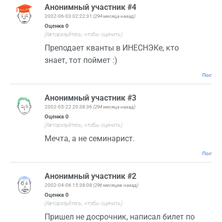
Анонимный участник #4
2002-06-03 02:22:31
(294 месяца назад)
Оценка
0
(Авторизуйтесь, чтобы оценить)
Преподает кванты в ИНЕСНЭКе, кто
знает, тот поймет :)
Постоян
Анонимный участник #3
2002-05-22 20:38:36
(294 месяца назад)
Оценка
0
(Авторизуйтесь, чтобы оценить)
Мечта, а не семинарист.
Постоян
Анонимный участник #2
2002-04-06 15:38:08
(296 месяцев назад)
Оценка
0
(Авторизуйтесь, чтобы оценить)
Пришел не досрочник, написал билет по