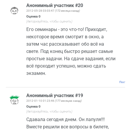
Анонимный участник #20
2012-05-28 03:03:47
(172 месяца назад)
Оценка
0
(Авторизуйтесь, чтобы оценить)
Его семинары - это что-то! Приходит,
некоторое время смотрит в окно, а
затем час рассказывает обо всё на
свете. Под конец быстро решает самые
простые задачи. На сдаче задания, если
всё проходит успешно, можно сдать
экзамен.
Постоян
Анонимный участник #19
2012-01-10 01:23:46
(177 месяцев назад)
Оценка
0
(Авторизуйтесь, чтобы оценить)
Сдавала сегодня днем. Он лапуля!!!
Вместе решили все вопросы в билете,