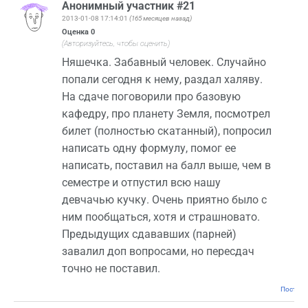
Анонимный участник #21
2013-01-08 17:14:01
(165 месяцев назад)
Оценка
0
(Авторизуйтесь, чтобы оценить)
Няшечка. Забавный человек. Случайно
попали сегодня к нему, раздал халяву.
На сдаче поговорили про базовую
кафедру, про планету Земля, посмотрел
билет (полностью скатанный), попросил
написать одну формулу, помог ее
написать, поставил на балл выше, чем в
семестре и отпустил всю нашу
девчачью кучку. Очень приятно было с
ним пообщаться, хотя и страшновато.
Предыдущих сдававших (парней)
завалил доп вопросами, но пересдач
точно не поставил.
Постоян