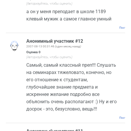
(Авторизуйтесь, чтобы оценить)
а он у меня преподает в школе 1189
клевый мужик а самое главное умный
Постоян
Анонимный участник #12
2007-08-13 00:31:46
(один месяц назад)
Оценка
0
(Авторизуйтесь, чтобы оценить)
Самый, самый классный преп!!! Слушать
на семинарах тяжеловато, конечно, но
его отношение к студентам,
глубочайшее знание предмета и
искреннее желание подробно все
объяснить очень располагают :) Ну и его
досрок - это, безусловно, вещь!!!
Постоян