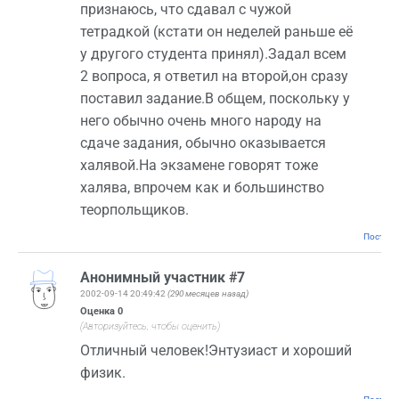
признаюсь, что сдавал с чужой
тетрадкой (кстати он неделей раньше её
у другого студента принял).Задал всем
2 вопроса, я ответил на второй,он сразу
поставил задание.В общем, поскольку у
него обычно очень много народу на
сдаче задания, обычно оказывается
халявой.На экзамене говорят тоже
халява, впрочем как и большинство
теорпольщиков.
Постоян
Анонимный участник #7
2002-09-14 20:49:42
(290 месяцев назад)
Оценка
0
(Авторизуйтесь, чтобы оценить)
Отличный человек!Энтузиаст и хороший
физик.