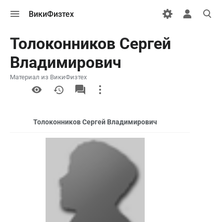
Открыть
Открыть
Откры
ВикиФизтех
меню
персональн
поиск
меню
Толоконников Сергей
Владимирович
Материал из ВикиФизтех
More
actions
Толоконников Сергей Владимирович