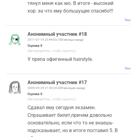
тянул меня как мо. В итоге - высокий
хор: за что ему большущее спасибо!!!
Постоян
Анонимный участник #18
2011-07-19 20:44:03
(183 месяца назад)
Оценка
0
(Авторизуйтесь, чтобы оценить)
У препа офигенный hairstyle.
Постоян
Анонимный участник #17
2009-05-29 21:39:24
(209 месяцев назад)
Оценка
0
(Авторизуйтесь, чтобы оценить)
Сдавал ему сегодня экзамен.
Спрашивает билет,причем довольно
основательно, если что то не знаешь-
подсказывает, но в итоге поставил 5. В