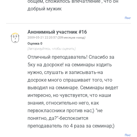
общем, сложилось впечатление , что он
добрый мужик
Постоян
Анонимный участник #16
2009-05-21 22:20:57
(209 месяцев назад)
Оценка
0
(Авторизуйтесь, чтобы оценить)
Отличный преподаватель! Спасибо за
5ку на досроке! на семинары ходить
нужно, слушать и записывать-на
досроке много спрашивает того, что
выводил на семинаре. Семинары ведет
интересно, но чувствуется, что наши
знания, относительно него, как
первоклассники против нас;) "не
понятно, да?"-беспокоится
преподаватель по 4 раза за семинар;)
Постоян