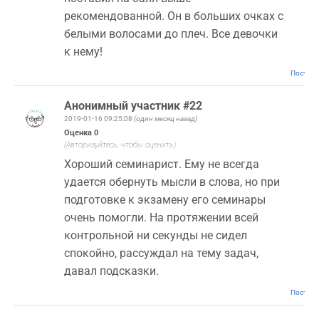
рекомендованной. Он в больших очках с
белыми волосами до плеч. Все девочки
к нему!
Постоян
Анонимный участник #22
2019-01-16 09:25:08
(один месяц назад)
Оценка
0
(Авторизуйтесь, чтобы оценить)
Хороший семинарист. Ему не всегда
удается обернуть мысли в слова, но при
подготовке к экзамену его семинары
очень помогли. На протяжении всей
контрольной ни секунды не сидел
спокойно, рассуждал на тему задач,
давал подсказки.
Постоян