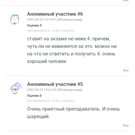
Постоян
Анонимный участник #6
2002-06-25 15:19:47
(293 месяца назад)
Оценка
0
(Авторизуйтесь, чтобы оценить)
ставит на экзаме не ниже 4. причем,
чуть-ли не извиняется за это. можно ни
на что не ответить и получить 4. очень
хороший человек
Постоян
Анонимный участник #5
2002-06-24 14:22:34
(293 месяца назад)
Оценка
0
(Авторизуйтесь, чтобы оценить)
Очень приятный преподаватель. И очень
шарящий.
Постоян