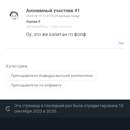
Анонимный участник #1
2024-06-19 12:27:00
(25 месяцев назад)
Оценка
0
(Авторизуйтесь, чтобы оценить)
Оу, это же капитан гп фопф
Постоян
Категории
Преподаватели:Кафедра высшей математики
Преподаватели по алфавиту
Эта страница в последний раз была отредактирована 10
сентября 2023 в 20:55.