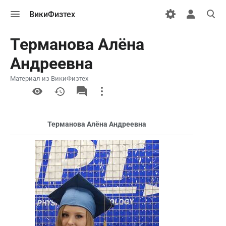
Открыть
Открыть
Откры
ВикиФизтех
меню
персональн
поиск
меню
Терманова Алёна
Андреевна
Материал из ВикиФизтех
More
actions
Терманова Алёна Андреевна