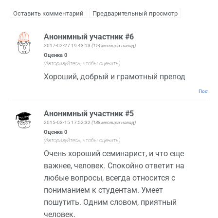
Анонимный участник #6
2017-02-27 19:43:13
(114 месяцев назад)
Оценка
0
(Авторизуйтесь, чтобы оценить)
Хороший, добрый и грамотный препод
Постоян
Анонимный участник #5
2015-03-15 17:52:32
(138 месяцев назад)
Оценка
0
(Авторизуйтесь, чтобы оценить)
Очень хороший семинарист, и что еще
важнее, человек. Спокойно ответит на
любые вопросы, всегда относится с
пониманием к студентам. Умеет
пошутить. Одним словом, приятный
человек.