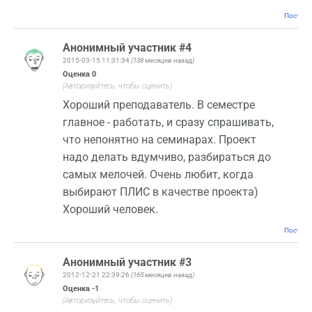
Постоян
Анонимный участник #4
2015-03-15 11:31:34
(138 месяцев назад)
Оценка
0
(Авторизуйтесь, чтобы оценить)
Хороший преподаватель. В семестре
главное - работать, и сразу спрашивать,
что непонятно на семинарах. Проект
надо делать вдумчиво, разбираться до
самых мелочей. Очень любит, когда
выбирают ПЛИС в качестве проекта)
Хороший человек.
Постоян
Анонимный участник #3
2012-12-21 22:39:26
(165 месяцев назад)
Оценка
-1
(Авторизуйтесь, чтобы оценить)