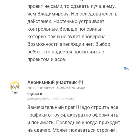
проект не сами, то сдавать лучше ему,
чем Владимирову. Непоследователен в
действиях. Частенько устраивает
контрольные, больше половины
которых так и не будет проверена.
Возможности апелляции нет. Выбор
ребят, кто надеется проскочить с
проектом и эссе.
Постоян
Анонимный участник #1
2011-02-09 00:49:58
(188 месяцев назад)
Оценка
0
(Авторизуйтесь, чтобы оценить)
Замечательный преп! Надо строить все
графики от руки, аккуратно оформлять
и понимать. Последнее иногда приходит
на сдачах. Может показаться строгим,