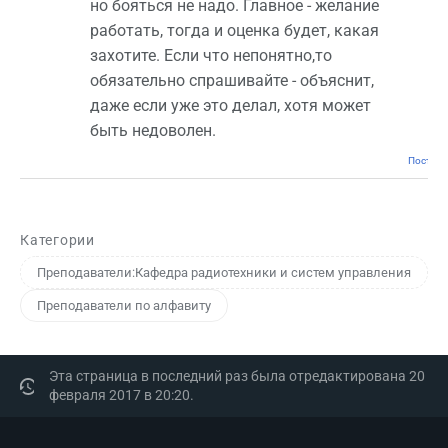
но бояться не надо. Главное - желание
работать, тогда и оценка будет, какая
захотите. Если что непонятно,то
обязательно спрашивайте - объяснит,
даже если уже это делал, хотя может
быть недоволен.
Постоян
Категории
Преподаватели:Кафедра радиотехники и систем управления
Преподаватели по алфавиту
Эта страница в последний раз была отредактирована 20
февраля 2017 в 20:20.