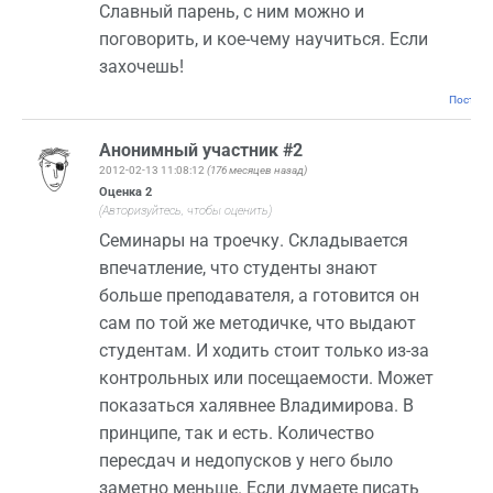
Славный парень, с ним можно и
поговорить, и кое-чему научиться. Если
захочешь!
Постоян
Анонимный участник #2
2012-02-13 11:08:12
(176 месяцев назад)
Оценка
2
(Авторизуйтесь, чтобы оценить)
Семинары на троечку. Складывается
впечатление, что студенты знают
больше преподавателя, а готовится он
сам по той же методичке, что выдают
студентам. И ходить стоит только из-за
контрольных или посещаемости. Может
показаться халявнее Владимирова. В
принципе, так и есть. Количество
пересдач и недопусков у него было
заметно меньше. Если думаете писать