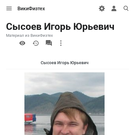
Открыть
Открыть
Откры
ВикиФизтех
меню
персональн
поиск
меню
Сысоев Игорь Юрьевич
Материал из ВикиФизтех
More
actions
Сысоев Игорь Юрьевич