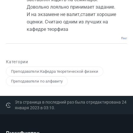
Довольно лояльно принимает задание.
И на экзамене не валит,ставит хорошие
оценки. Считаю одним из лучших на
кафедре теорфиза
Постоян
Категории
Преподаватели:Кафедра теоретической физики
Преподаватели по алфавиту
Эта страница в последний раз была отредактирована 24
января 2023 в 03:10.