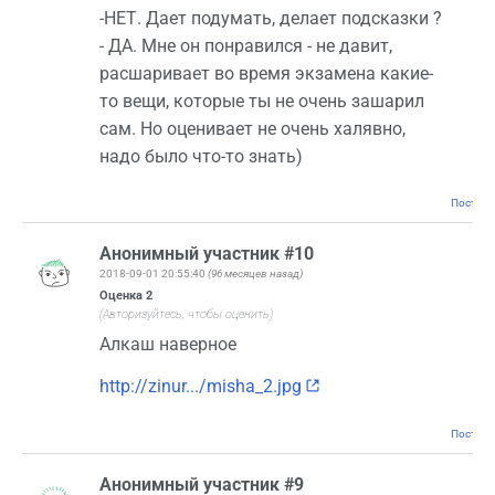
-НЕТ. Дает подумать, делает подсказки ?
- ДА. Мне он понравился - не давит,
расшаривает во время экзамена какие-
то вещи, которые ты не очень зашарил
сам. Но оценивает не очень халявно,
надо было что-то знать)
Постоян
Анонимный участник #10
2018-09-01 20:55:40
(96 месяцев назад)
Оценка
2
(Авторизуйтесь, чтобы оценить)
Алкаш наверное
http://zinur.../misha_2.jpg
Постоян
Анонимный участник #9