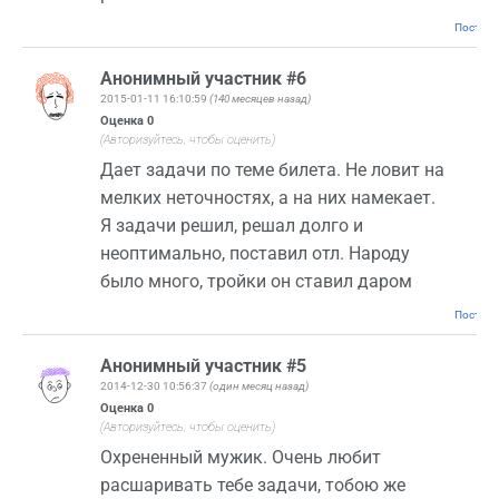
Постоян
Анонимный участник #6
2015-01-11 16:10:59
(140 месяцев назад)
Оценка
0
(Авторизуйтесь, чтобы оценить)
Дает задачи по теме билета. Не ловит на
мелких неточностях, а на них намекает.
Я задачи решил, решал долго и
неоптимально, поставил отл. Народу
было много, тройки он ставил даром
Постоян
Анонимный участник #5
2014-12-30 10:56:37
(один месяц назад)
Оценка
0
(Авторизуйтесь, чтобы оценить)
Охрененный мужик. Очень любит
расшаривать тебе задачи, тобою же