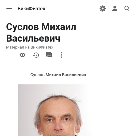
Открыть
Открыть
Откры
ВикиФизтех
меню
персональн
поиск
меню
Суслов Михаил
Васильевич
Материал из ВикиФизтех
More
actions
Суслов Михаил Васильевич