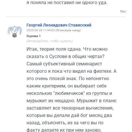
я поняла не поставил ни одного уда.
Постоян
Георгий Леонидович Стависский
2023-06-26 11:44:03
(38 месяцев назад)
Оценка
1
(Авторизуйтесь, чтобы оценить)
Итак, теория поля сдана. Что можно
сказать о Суслове в общих чертах?
Самый субъективный семинарист
которого я пока что видел на физтехе. А
это очень плохой знак. По непонятно
каким критерием, он выбирает себе
нескольких "любимчиков" из группы и
мурыжит их нещадно. Мурыжит в плане:
заставляет все тензорные вычисления,
которые вы делали дай бог месяц два
назад, объяснять, из за чего вы по
факту делаете их при нем заново,