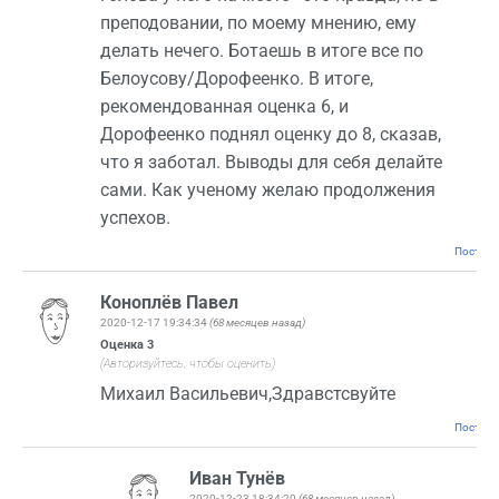
преподовании, по моему мнению, ему
делать нечего. Ботаешь в итоге все по
Белоусову/Дорофеенко. В итоге,
рекомендованная оценка 6, и
Дорофеенко поднял оценку до 8, сказав,
что я заботал. Выводы для себя делайте
сами. Как ученому желаю продолжения
успехов.
Постоян
Коноплёв Павел
2020-12-17 19:34:34
(68 месяцев назад)
Оценка
3
(Авторизуйтесь, чтобы оценить)
Михаил Васильевич,Здравстсвуйте
Постоян
Иван Тунёв
2020-12-23 18:34:20
(68 месяцев назад)