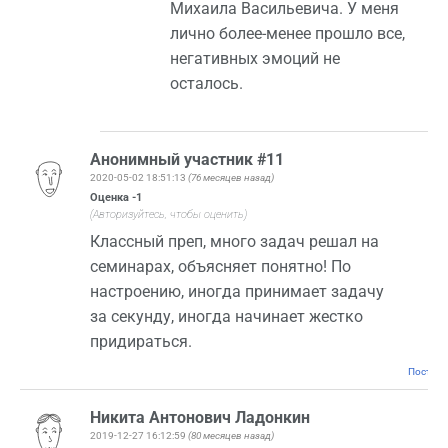
Михаила Васильевича. У меня
лично более-менее прошло все,
негативных эмоций не
осталось.
Анонимный участник #11
2020-05-02 18:51:13
(76 месяцев назад)
Оценка
-1
(Авторизуйтесь, чтобы оценить)
Классный преп, много задач решал на
семинарах, объясняет понятно! По
настроению, иногда принимает задачу
за секунду, иногда начинает жестко
придираться.
Постоян
Никита Антонович Ладонкин
2019-12-27 16:12:59
(80 месяцев назад)