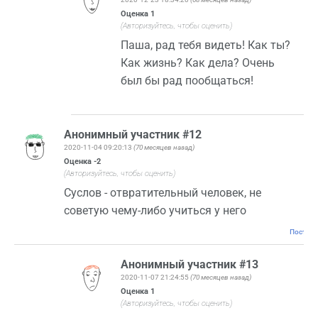
Оценка
1
(Авторизуйтесь, чтобы оценить)
Паша, рад тебя видеть! Как ты?
Как жизнь? Как дела? Очень
был бы рад пообщаться!
Анонимный участник #12
2020-11-04 09:20:13
(70 месяцев назад)
Оценка
-2
(Авторизуйтесь, чтобы оценить)
Суслов - отвратительный человек, не
советую чему-либо учиться у него
Постоян
Анонимный участник #13
2020-11-07 21:24:55
(70 месяцев назад)
Оценка
1
(Авторизуйтесь, чтобы оценить)