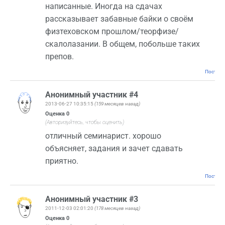
написанные. Иногда на сдачах
рассказывает забавные байки о своём
физтеховском прошлом/теорфизе/
скалолазании. В общем, побольше таких
препов.
Постоян
Анонимный участник #4
2013-06-27 10:35:15
(159 месяцев назад)
Оценка
0
(Авторизуйтесь, чтобы оценить)
отличный семинарист. хорошо
объясняет, задания и зачет сдавать
приятно.
Постоян
Анонимный участник #3
2011-12-03 02:01:20
(178 месяцев назад)
Оценка
0