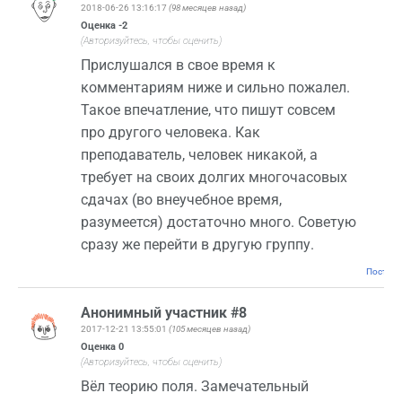
2018-06-26 13:16:17
(98 месяцев назад)
Оценка
-2
(Авторизуйтесь, чтобы оценить)
Прислушался в свое время к
комментариям ниже и сильно пожалел.
Такое впечатление, что пишут совсем
про другого человека. Как
преподаватель, человек никакой, а
требует на своих долгих многочасовых
сдачах (во внеучебное время,
разумеется) достаточно много. Советую
сразу же перейти в другую группу.
Постоян
Анонимный участник #8
2017-12-21 13:55:01
(105 месяцев назад)
Оценка
0
(Авторизуйтесь, чтобы оценить)
Вёл теорию поля. Замечательный