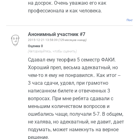
на досрок. Очень уважаю его как
профессионала и как человека.
Постоян
Анонимный участник #7
2015-12-21 13:58:39
(129 месяцев назад)
Оценка
0
(Авторизуйтесь, чтобы оценить)
Сдавал ему теорфиз 5 семестр ФАКИ.
Хороший преп, весьма адекватный, но
чем-то я ему не понравился.. Как итог --
3 часа сдачи, удовл, при грамотно
написанном билете и отвеченных 3
вопросах. При мне ребята сдавали с
меньшим количеством вопросов и
ошибались чаще, получали 5-7. В общем,
не халява, но адекватный, не давит, дает
подумать, может намекнуть на верное
решение.