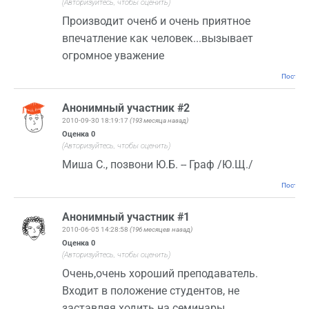
(Авторизуйтесь, чтобы оценить)
Производит оченб и очень приятное
впечатление как человек...вызывает
огромное уважение
Постоян
Анонимный участник #2
2010-09-30 18:19:17
(193 месяца назад)
Оценка
0
(Авторизуйтесь, чтобы оценить)
Миша C., позвони Ю.Б. -- Граф /Ю.Щ./
Постоян
Анонимный участник #1
2010-06-05 14:28:58
(196 месяцев назад)
Оценка
0
(Авторизуйтесь, чтобы оценить)
Очень,очень хороший преподаватель.
Входит в положение студентов, не
заставляя ходить на семинары.