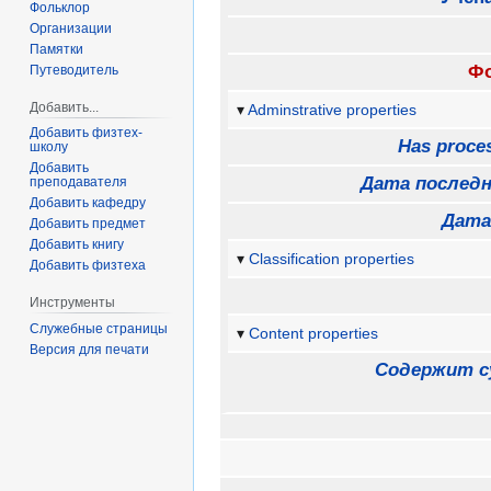
Фольклор
Организации
Памятки
Фо
Путеводитель
Добавить...
Adminstrative properties
Добавить физтех-
Has proces
школу
Добавить
Дата последн
преподавателя
Добавить кафедру
Дата
Добавить предмет
Добавить книгу
Classification properties
Добавить физтеха
Инструменты
Служебные страницы
Content properties
Версия для печати
Содержит с