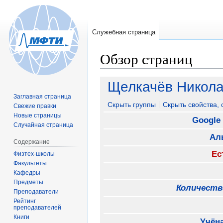
Служебная страница
Обзор страниц
Перейти
Перейти
Щелкачёв Никол
к
к
Заглавная страница
навигации
поиску
Скрыть группы
Скрыть свойства,
Свежие правки
Новые страницы
Google
Случайная страница
Ал
Содержание
Ес
Физтех-школы
Факультеты
Кафедры
Предметы
Количеств
Преподаватели
Рейтинг
преподавателей
Книги
Учёна