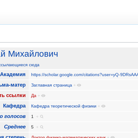
ай Михайлович
 ссылающиеся сюда
 Академия
https://scholar.google.com/citations?user=yQ-9DRsA
ьма-матер
Заглавная страница
+
ть ссылки
Да
+
Кафедра
Кафедра теоретической физики
+
о голосов
1
+
Среднее
5
+
я степень
Доктор физико-математических наук
+