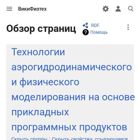
Открыть
Открыть
Откры
ВикиФизтех
меню
персональн
поиск
меню
More
Обзор страниц
RDF
actions
Помощь
Технологии
аэрогидродинамического
и физического
моделирования на основе
прикладных
программных продуктов
Скрыть группы
Скрыть свойства, ссылающиеся