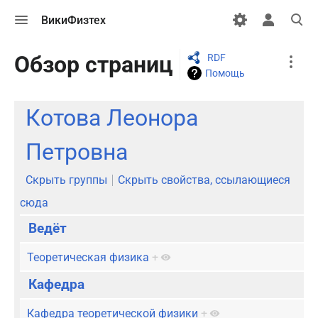
Открыть
Открыть
Откры
ВикиФизтех
меню
персональн
поиск
меню
More
Обзор страниц
RDF
actions
Помощь
Котова Леонора
Петровна
Скрыть группы
Скрыть свойства, ссылающиеся
сюда
Ведёт
Теоретическая физика
+
Кафедра
Кафедра теоретической физики
+