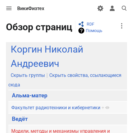
Открыть
Открыть
Откры
ВикиФизтех
меню
персональн
поиск
меню
More
Обзор страниц
RDF
actions
Помощь
Коргин Николай
Андреевич
Скрыть группы
Скрыть свойства, ссылающиеся
сюда
Альма-матер
Факультет радиотехники и кибернетики
+
Ведёт
Модели, методы и механизмы управления и