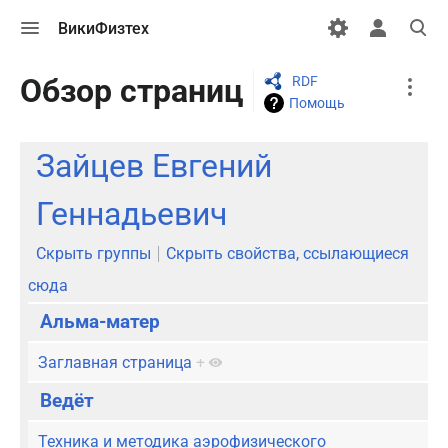
Открыть
Открыть
Откры
ВикиФизтех
меню
персональн
поиск
меню
More
Обзор страниц
RDF
actions
Помощь
Зайцев Евгений
Геннадьевич
Скрыть группы
Скрыть свойства, ссылающиеся
сюда
Альма-матер
Заглавная страница
+
Ведёт
Техника и методика аэрофизического