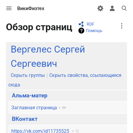
Открыть
Открыть
Откры
ВикиФизтех
меню
персональн
поиск
меню
More
Обзор страниц
RDF
actions
Помощь
Вергелес Сергей
Сергеевич
Скрыть группы
Скрыть свойства, ссылающиеся
сюда
Альма-матер
Заглавная страница
+
ВКонтакт
https://vk.com/id11735525
+