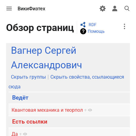
Открыть
Открыть
Откры
ВикиФизтех
меню
персональн
поиск
меню
More
Обзор страниц
RDF
actions
Помощь
Вагнер Сергей
Александрович
Скрыть группы
Скрыть свойства, ссылающиеся
сюда
Ведёт
Квантовая механика и теорпол
+
Есть ссылки
Да
+