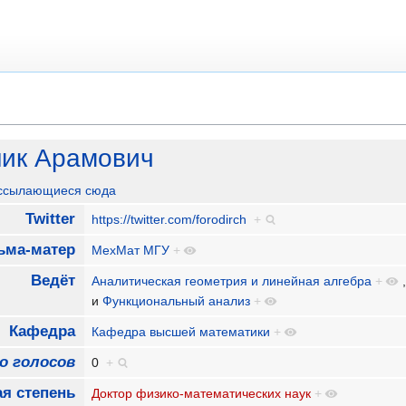
ик Арамович
 ссылающиеся сюда
Twitter
https://twitter.com/forodirch
+
ьма-матер
МехМат МГУ
+
Ведёт
Аналитическая геометрия и линейная алгебра
+
и
Функциональный анализ
+
Кафедра
Кафедра высшей математики
+
о голосов
0
+
я степень
Доктор физико-математических наук
+