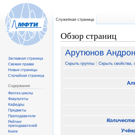
Служебная страница
Обзор страниц
Перейти
Перейти
Арутюнов Андрон
к
к
Заглавная страница
навигации
поиску
Скрыть группы
Скрыть свойства,
Свежие правки
Новые страницы
Случайная страница
Ал
Содержание
Физтех-школы
Факультеты
Кафедры
Предметы
Преподаватели
Количеств
Рейтинг
преподавателей
Учёна
Книги