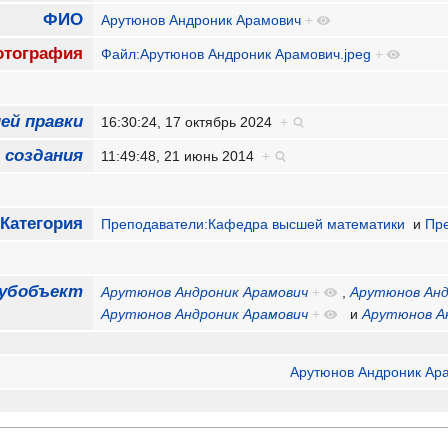
ФИО
Арутюнов Андроник Арамович
+
тография
Файл:Арутюнов Андроник Арамович.jpeg
+
ей правки
16:30:24, 17 октябрь 2024
+
 создания
11:49:48, 21 июнь 2014
+
Категория
Преподаватели:Кафедра высшей математики
и
Пр
убобъект
Арутюнов Андроник Арамович
+
,
Арутюнов Анд
Арутюнов Андроник Арамович
+
и
Арутюнов А
Арутюнов Андроник Ар