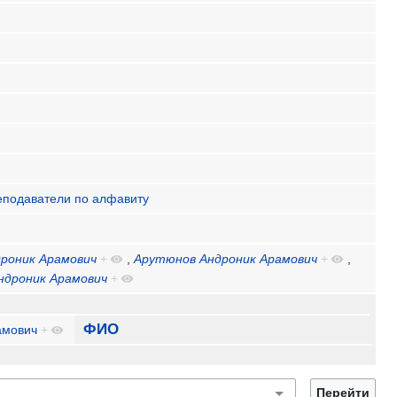
еподаватели по алфавиту
роник Арамович
+
,
Арутюнов Андроник Арамович
+
,
ндроник Арамович
+
ФИО
амович
+