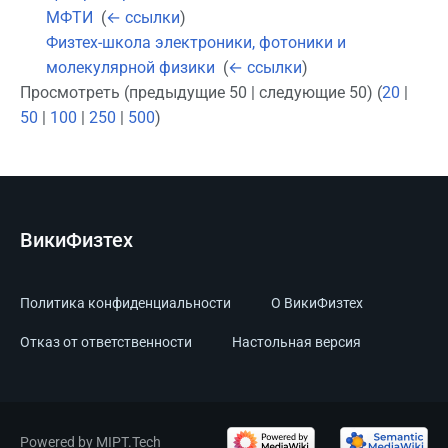
МФТИ
‎
(
← ссылки
)
Физтех-школа электроники, фотоники и
молекулярной физики
‎
(
← ссылки
)
Просмотреть (предыдущие 50 | следующие 50) (
20
|
50
|
100
|
250
|
500
)
ВикиФизтех
Политика конфиденциальности
О ВикиФизтех
Отказ от ответственности
Настольная версия
Powered by MIPT.Tech