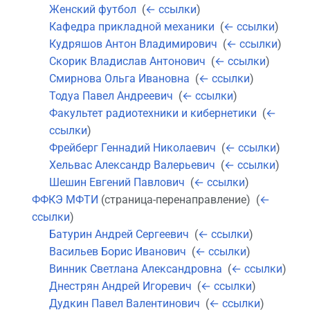
Женский футбол
‎
(
← ссылки
)
Кафедра прикладной механики
‎
(
← ссылки
)
Кудряшов Антон Владимирович
‎
(
← ссылки
)
Скорик Владислав Антонович
‎
(
← ссылки
)
Смирнова Ольга Ивановна
‎
(
← ссылки
)
Тодуа Павел Андреевич
‎
(
← ссылки
)
Факультет радиотехники и кибернетики
‎
(
←
ссылки
)
Фрейберг Геннадий Николаевич
‎
(
← ссылки
)
Хельвас Александр Валерьевич
‎
(
← ссылки
)
Шешин Евгений Павлович
‎
(
← ссылки
)
ФФКЭ МФТИ
(страница-перенаправление) ‎
(
←
ссылки
)
Батурин Андрей Сергеевич
‎
(
← ссылки
)
Васильев Борис Иванович
‎
(
← ссылки
)
Винник Светлана Александровна
‎
(
← ссылки
)
Днестрян Андрей Игоревич
‎
(
← ссылки
)
Дудкин Павел Валентинович
‎
(
← ссылки
)