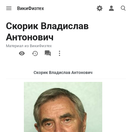
Открыть
Открыть
Откры
ВикиФизтех
меню
персональн
поиск
меню
Скорик Владислав
Антонович
Материал из ВикиФизтех
More
actions
Скорик Владислав Антонович