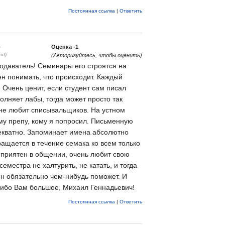
Постоянная ссылка
|
Ответить
6
Оценка
-1
ад)
(Авторизуйтесь, чтобы оценить)
одаватель! Семинары его строятся на
ен понимать, что происходит. Каждый
 Очень ценит, если студент сам писал
олняет лабы, тогда может просто так
 не любит списывальщиков. На устном
ому препу, кому я попросил. Письменную
екватно. Запоминает имена абсолютно
ращается в течение семака ко всем только
 приятен в общении, очень любит свою
семестра не халтурить, не катать, и тогда
он обязательно чем-нибудь поможет. И
сибо Вам большое, Михаил Геннадьевич!
Постоянная ссылка
|
Ответить