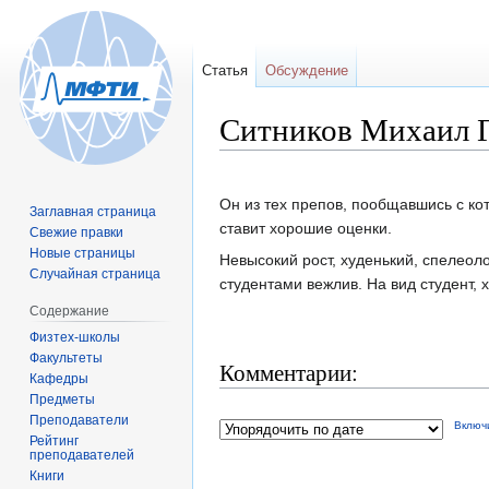
Статья
Обсуждение
Ситников Михаил 
Перейти
Перейти
Он из тех препов, пообщавшись с ко
Заглавная страница
к
к
ставит хорошие оценки.
Свежие правки
навигации
поиску
Новые страницы
Невысокий рост, худенький, спелеоло
Случайная страница
студентами вежлив. На вид студент, х
Содержание
Физтех-школы
Факультеты
Комментарии:
Кафедры
Предметы
Преподаватели
Включ
Рейтинг
преподавателей
Книги