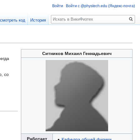
Войти
Войти с @phystech.edu (Яндекс-почта)
Поиск
смотреть код
История
Ситников Михаил Геннадьевич
сегда
о, со
Работает
Кафедра общей физики