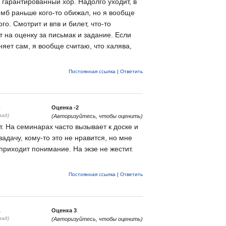
и гарантированный хор. Надолго уходит, в
мб раньше кого-то обижал, но я вообще
го. Смотрит и впв и билет, что-то
 на оценку за письмак и задание. Если
сняет сам, я вообще считаю, что халява,
Постоянная ссылка
|
Ответить
2
Оценка
-2
зад)
(Авторизуйтесь, чтобы оценить)
. На семинарах часто вызывает к доске и
задачу, кому-то это не нравится, но мне
приходит понимание. На экзе не жестит.
Постоянная ссылка
|
Ответить
1
Оценка
3
зад)
(Авторизуйтесь, чтобы оценить)