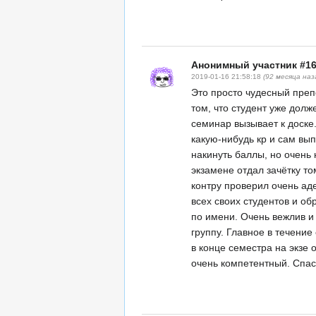
Анонимный участник #1
2019-01-16 21:58:18
(92 месяца наз
Это просто чудесный преп
том, что студент уже долж
семинар вызывает к доске.
какую-нибудь кр и сам вып
накинуть баллы, но очень
экзамене отдал зачётку т
контру проверил очень ад
всех своих студентов и об
по имени. Очень вежлив и
группу. Главное в течение 
в конце семестра на экзе 
очень компетентный. Спа