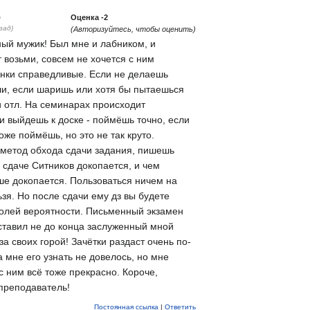
5
Оценка
-2
зад)
(Авторизуйтесь, чтобы оценить)
ый мужик! Был мне и лабником, и
 возьми, совсем не хочется с ним
енки справедливые. Если не делаешь
али, если шаришь или хотя бы пытаешься
 и отл. На семинарах происходит
и выйдешь к доске - поймёшь точно, если
оже поймёшь, но это не так круто.
 метод обхода сдачи задания, пишешь
а сдаче Ситников докопается, и чем
е докопается. Пользоваться ничем на
зя. Но после сдачи ему дз вы будете
олей вероятности. Письменный экзамен
ставил не до конца заслуженный мной
за своих горой! Зачётки раздаст очень по-
 мне его узнать не довелось, но мне
 с ним всё тоже прекрасно. Короче,
преподаватель!
Постоянная ссылка
|
Ответить