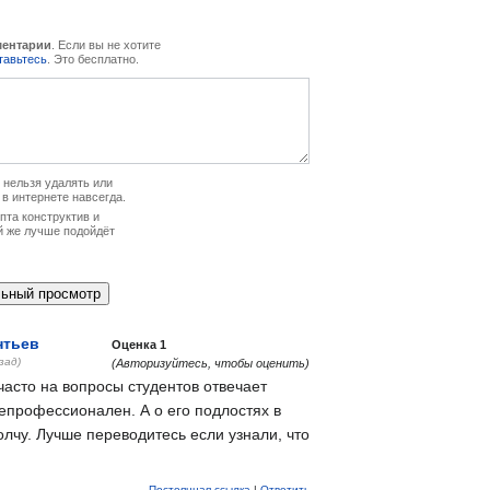
ментарии
. Если вы не хотите
тавьтесь
. Это бесплатно.
нельзя удалять или
 в интернете навсегда.
та конструктив и
й же лучше подойдёт
нтьев
Оценка
1
зад)
(Авторизуйтесь, чтобы оценить)
часто на вопросы студентов отвечает
епрофессионален. А о его подлостях в
лчу. Лучше переводитесь если узнали, что
Постоянная ссылка
|
Ответить