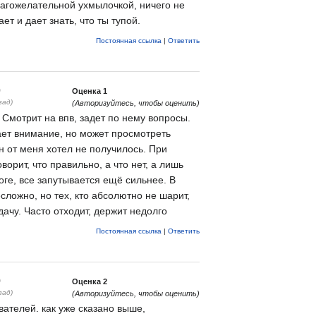
лагожелательной ухмылочкой, ничего не
ет и дает знать, что ты тупой.
Постоянная ссылка
|
Ответить
0
Оценка
1
зад)
(Авторизуйтесь, чтобы оценить)
 Смотрит на впв, задет по нему вопросы.
ет внимание, но может просмотреть
н от меня хотел не получилось. При
ворит, что правильно, а что нет, а лишь
оге, все запутывается ещё сильнее. В
сложно, но тех, кто абсолютно не шарит,
ачу. Часто отходит, держит недолго
Постоянная ссылка
|
Ответить
9
Оценка
2
зад)
(Авторизуйтесь, чтобы оценить)
ателей. как уже сказано выше,