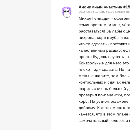
Анонимный участник #1
2016-06-06 13:08:36
(123 месяца на
Михал Геннадич - офигенн
семинаристом, и мне, чёрт
расставаться! За лабы оц
нихрена, хор5 в зубы и в
что-то сделать - поставит
качественный расшар, есл
просто будешь слушать - т
Контрольные для него это
плохо - иди сдавать. Но н
меньше шарите, тем больш
контрольных и сдачах нель
шарить с очень большой д
проверил по-пацански, по
хор5. На устном экзамене 
доброму. Как экзаменатора
кажется, что в этом плане
замечательный человек и 