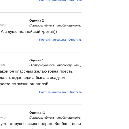
5
Оценка
2
зад)
(Авторизуйтесь, чтобы оценить)
) А в душе полнейший кретин))
Постоянная ссылка
|
Ответить
4
Оценка
1
зад)
(Авторизуйтесь, чтобы оценить)
кой он классный желаю говна поесть.
 дал, каждая сдача была с осадком
Просто по жизни он гнилой.
Постоянная ссылка
|
Ответить
3
Оценка
-1
зад)
(Авторизуйтесь, чтобы оценить)
 уже вторую сессию подряд. Вообще, если