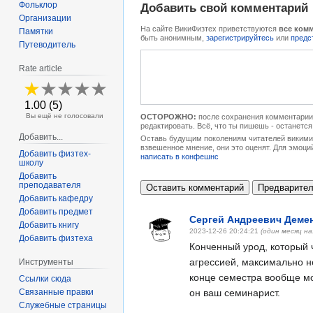
Фольклор
Добавить свой комментарий
Организации
На сайте ВикиФизтех приветствуются
все ком
Памятки
быть анонимным,
зарегистрируйтесь
или
предс
Путеводитель
Rate article
1.00 (5)
Вы ещё не голосовали
ОСТОРОЖНО:
после сохранения комментарии 
редактировать. Всё, что ты пишешь - останется
Добавить...
Оставь будущим поколениям читателей викимип
взвешенное мнение, они это оценят. Для эмоци
Добавить физтех-
написать в конфешнс
школу
Добавить
преподавателя
Добавить кафедру
Добавить предмет
Сергей Андреевич Деме
Добавить книгу
2023-12-26 20:24:21
(один месяц на
Добавить физтеха
Конченный урод, который 
агрессией, максимально н
Инструменты
конце семестра вообще мо
Ссылки сюда
Связанные правки
он ваш семинарист.
Служебные страницы