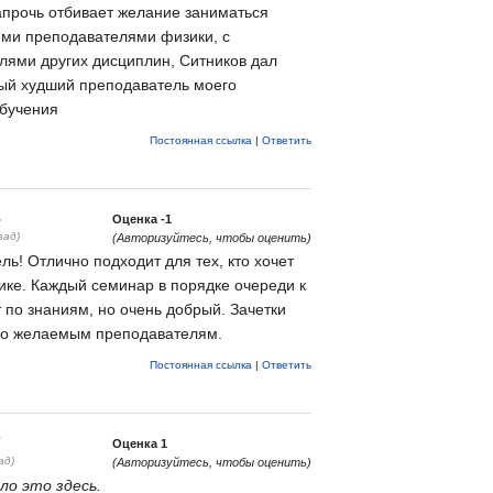
апрочь отбивает желание заниматься
еми преподавателями физики, с
лями других дисциплин, Ситников дал
мый худший преподаватель моего
обучения
Постоянная ссылка
|
Ответить
8
Оценка
-1
зад)
(Авторизуйтесь, чтобы оценить)
ь! Отлично подходит для тех, кто хочет
зике. Каждый семинар в порядке очереди к
 по знаниям, но очень добрый. Зачетки
по желаемым преподавателям.
Постоянная ссылка
|
Ответить
7
Оценка
1
ад)
(Авторизуйтесь, чтобы оценить)
о это здесь.