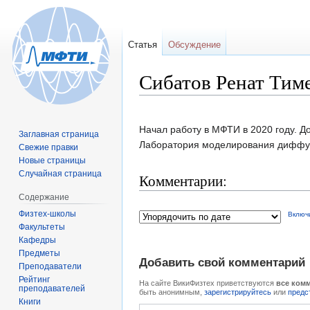
Статья
Обсуждение
Сибатов Ренат Тим
Перейти
Перейти
Начал работу в МФТИ в 2020 году. Д
Заглавная страница
к
к
Лаборатория моделирования диффуз
Свежие правки
навигации
поиску
Новые страницы
Случайная страница
Комментарии:
Содержание
Физтех-школы
Включ
Факультеты
Кафедры
Предметы
Добавить свой комментарий
Преподаватели
Рейтинг
На сайте ВикиФизтех приветствуются
все ком
преподавателей
быть анонимным,
зарегистрируйтесь
или
предс
Книги