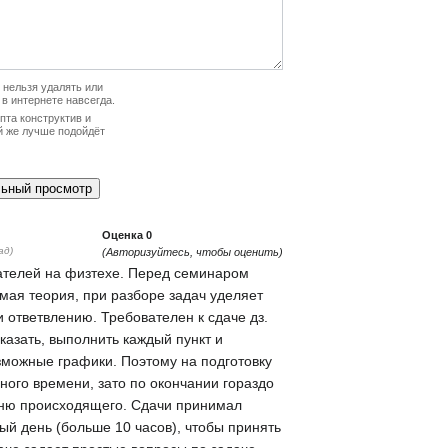
нельзя удалять или
 в интернете навсегда.
та конструктив и
й же лучше подойдёт
Оценка
0
ад)
(Авторизуйтесь, чтобы оценить)
ателей на физтехе. Перед семинаром
мая теория, при разборе задач уделяет
 ответвлению. Требователен к сдаче дз.
казать, выполнить каждый пункт и
озможные графики. Поэтому на подготовку
ного времени, зато по окончании гораздо
ню происходящего. Сдачи принимал
ый день (больше 10 часов), чтобы принять