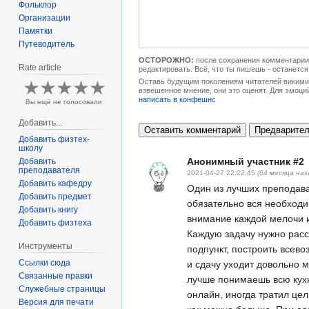
Фольклор
Организации
Памятки
Путеводитель
ОСТОРОЖНО:
после сохранения комментарии 
Rate article
редактировать. Всё, что ты пишешь - останется
Оставь будущим поколениям читателей викимип
взвешенное мнение, они это оценят. Для эмоци
написать в конфешнс
Вы ещё не голосовали
Добавить...
Добавить физтех-
школу
Анонимный участник #2
Добавить
преподавателя
2021-04-27 22:22:45
(64 месяца наз
Добавить кафедру
Один из лучших преподав
Добавить предмет
обязательно вся необходи
Добавить книгу
внимание каждой мелочи и
Добавить физтеха
Каждую задачу нужно расс
Инструменты
подпункт, построить всев
Ссылки сюда
и сдачу уходит довольно м
Связанные правки
лучше понимаешь всю кух
Служебные страницы
онлайн, иногда тратил цел
Версия для печати