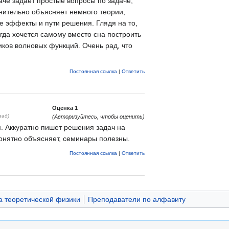
аче задает простые вопросы по задаче,
нительно объясняет немного теории,
 эффекты и пути решения. Глядя на то,
гда хочется самому вместо сна построить
ков волновых функций. Очень рад, что
Постоянная ссылка
|
Ответить
Оценка
1
зад)
(Авторизуйтесь, чтобы оценить)
. Аккуратно пишет решения задач на
онятно объясняет, семинары полезны.
Постоянная ссылка
|
Ответить
 теоретической физики
Преподаватели по алфавиту