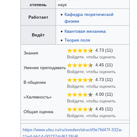
степень
наук
Кафедра теоретической
Работает
физики
Квантовая механика
Ведёт
Теория поля
4.73 (11)
Знания
Войдите, чтобы оценить
4.45 (11)
Умение преподавать
Войдите, чтобы оценить
4.73 (11)
В общении
Войдите, чтобы оценить
4.00 (11)
«Халявность»
Войдите, чтобы оценить
4.45 (11)
Общая оценка
Войдите, чтобы оценить
https://www.ulsu.ru/ru/sveden/struct/0e7fd47f-332a-
11e4-bb14-00237dcf6128/