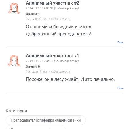
Анонимный участник #2
2014-01-26 14:06:31
(152 месяца назад)
Оценка
1
(Авторизуйтесь, чтобы оценить)
Отличный собеседник и очень
добродушный преподаватель!
Постоян
Анонимный участник #1
2014-01-19 12:36:19
(152 месяца назад)
Оценка
0
(Авторизуйтесь, чтобы оценить)
Похоже, он в лесу живёт. И это печально.
Постоян
Категории
Преподаватели:Кафедра общей физики