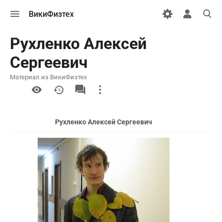
Открыть
Открыть
Откры
ВикиФизтех
меню
персональн
поиск
меню
Рухленко Алексей
Сергеевич
Материал из ВикиФизтех
More
actions
Рухленко Алексей Сергеевич